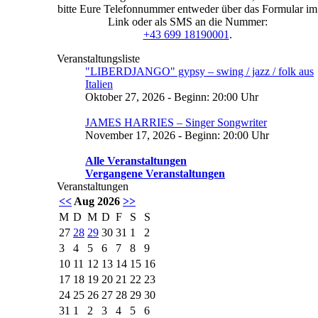
bitte Eure Telefonnummer entweder über das Formular im
Link oder als SMS an die Nummer:
+43 699 18190001
.
Veranstaltungsliste
"LIBERDJANGO" gypsy – swing / jazz / folk aus
Italien
Oktober 27, 2026 - Beginn: 20:00 Uhr
JAMES HARRIES – Singer Songwriter
November 17, 2026 - Beginn: 20:00 Uhr
Alle Veranstaltungen
Vergangene Veranstaltungen
Veranstaltungen
<<
Aug 2026
>>
M
D
M
D
F
S
S
27
28
29
30
31
1
2
3
4
5
6
7
8
9
10
11
12
13
14
15
16
17
18
19
20
21
22
23
24
25
26
27
28
29
30
31
1
2
3
4
5
6