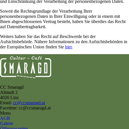
und Einschränkung der Verarbeitung der personenbezogenen Daten.
Soweit die Rechtsgrundlage der Verarbeitung Ihrer
personenbezogenen Daten in Ihrer Einwilligung oder in einem mit
Ihnen abgeschlossenen Vertrag besteht, haben Sie überdies das Recht
auf Datenübertragbarkeit.
Weiters haben Sie das Recht auf Beschwerde bei der
Aufsichtsbehörde. Nähere Informationen zu den Aufsichtsbehörden in
der Europäischen Union finden Sie
hier
.
CC Smaragd
Altstadt 2
4020 Linz
Email:
cc@ccsmaragd.at
Facetime: cc@ccsmaragd.at
Menu
AGB
Galerie
Öffnungszeiten