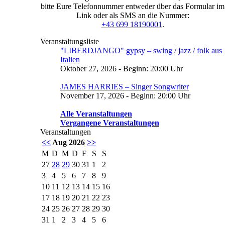
bitte Eure Telefonnummer entweder über das Formular im
Link oder als SMS an die Nummer:
+43 699 18190001
.
Veranstaltungsliste
"LIBERDJANGO" gypsy – swing / jazz / folk aus
Italien
Oktober 27, 2026 - Beginn: 20:00 Uhr
JAMES HARRIES – Singer Songwriter
November 17, 2026 - Beginn: 20:00 Uhr
Alle Veranstaltungen
Vergangene Veranstaltungen
Veranstaltungen
<<
Aug 2026
>>
M
D
M
D
F
S
S
27
28
29
30
31
1
2
3
4
5
6
7
8
9
10
11
12
13
14
15
16
17
18
19
20
21
22
23
24
25
26
27
28
29
30
31
1
2
3
4
5
6