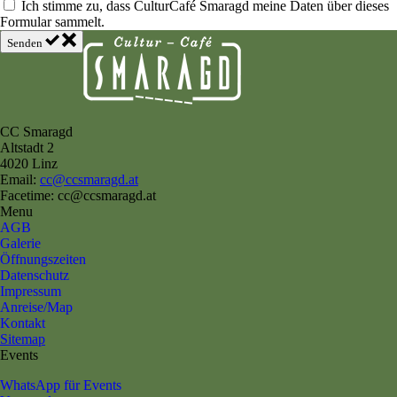
Ich stimme zu, dass CulturCafé Smaragd meine Daten über dieses
Formular sammelt.
Senden
CC Smaragd
Altstadt 2
4020 Linz
Email:
cc@ccsmaragd.at
Facetime: cc@ccsmaragd.at
Menu
AGB
Galerie
Öffnungszeiten
Datenschutz
Impressum
Anreise/Map
Kontakt
Sitemap
Events
WhatsApp für Events