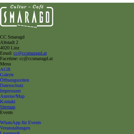
CC Smaragd
Altstadt 2
4020 Linz
Email:
cc@ccsmaragd.at
Facetime: cc@ccsmaragd.at
Menu
AGB
Galerie
Öffnungszeiten
Datenschutz
Impressum
Anreise/Map
Kontakt
Sitemap
Events
WhatsApp für Events
Veranstaltungen
Livemusik