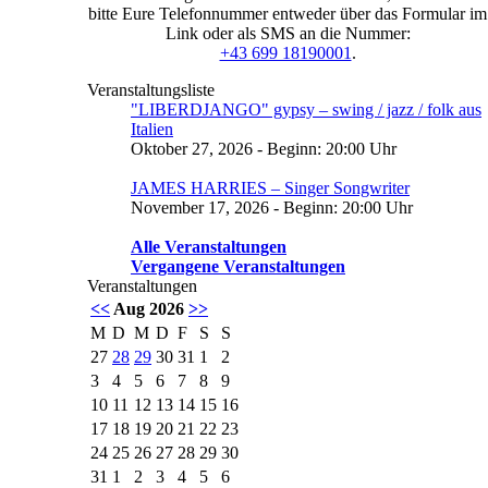
bitte Eure Telefonnummer entweder über das Formular im
Link oder als SMS an die Nummer:
+43 699 18190001
.
Veranstaltungsliste
"LIBERDJANGO" gypsy – swing / jazz / folk aus
Italien
Oktober 27, 2026 - Beginn: 20:00 Uhr
JAMES HARRIES – Singer Songwriter
November 17, 2026 - Beginn: 20:00 Uhr
Alle Veranstaltungen
Vergangene Veranstaltungen
Veranstaltungen
<<
Aug 2026
>>
M
D
M
D
F
S
S
27
28
29
30
31
1
2
3
4
5
6
7
8
9
10
11
12
13
14
15
16
17
18
19
20
21
22
23
24
25
26
27
28
29
30
31
1
2
3
4
5
6