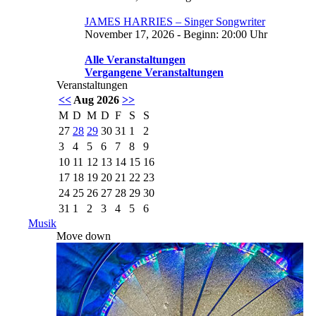
JAMES HARRIES – Singer Songwriter
November 17, 2026 - Beginn: 20:00 Uhr
Alle Veranstaltungen
Vergangene Veranstaltungen
Veranstaltungen
<<
Aug 2026
>>
M
D
M
D
F
S
S
27
28
29
30
31
1
2
3
4
5
6
7
8
9
10
11
12
13
14
15
16
17
18
19
20
21
22
23
24
25
26
27
28
29
30
31
1
2
3
4
5
6
Musik
Move down