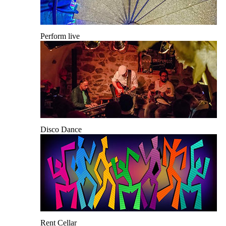
Perform live
Disco Dance
Rent Cellar