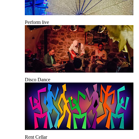
Perform live
Disco Dance
Rent Cellar