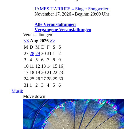
JAMES HARRIES – Singer Songwriter
November 17, 2026 - Beginn: 20:00 Uhr
Alle Veranstaltungen
Vergangene Veranstaltungen
Veranstaltungen
<<
Aug 2026
>>
M
D
M
D
F
S
S
27
28
29
30
31
1
2
3
4
5
6
7
8
9
10
11
12
13
14
15
16
17
18
19
20
21
22
23
24
25
26
27
28
29
30
31
1
2
3
4
5
6
Musik
Move down