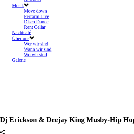
Musik
Move down
Perform Live
Disco Dance
Rent Cellar
Nachtcafé
Über uns
Wer wir sind
Wann wir sind
Wo wir sind
Galerie
Dj Erickson & Deejay King Musby-Hip Hop