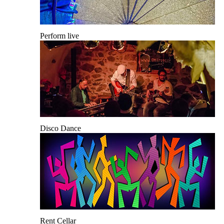
Perform live
Disco Dance
Rent Cellar