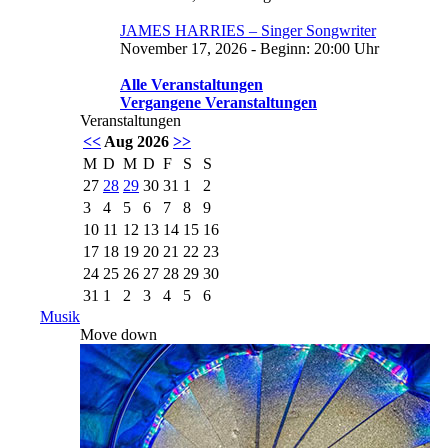
JAMES HARRIES – Singer Songwriter
November 17, 2026 - Beginn: 20:00 Uhr
Alle Veranstaltungen
Vergangene Veranstaltungen
Veranstaltungen
<<
Aug 2026
>>
M
D
M
D
F
S
S
27
28
29
30
31
1
2
3
4
5
6
7
8
9
10
11
12
13
14
15
16
17
18
19
20
21
22
23
24
25
26
27
28
29
30
31
1
2
3
4
5
6
Musik
Move down