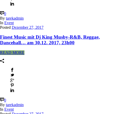
0
By
tarekadmin
In
Event
Posted
Dezember 27, 2017
Finest Music mit Dj King Musby-R&B, Reggae,
Dancehall… am 30.12. 2017, 23h00
READ MORE
0
By
tarekadmin
In
Event
Posted
Dezember 27, 2017