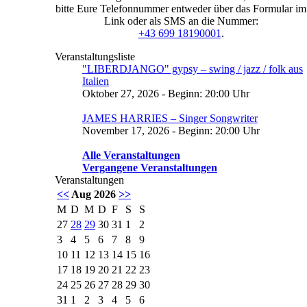
bitte Eure Telefonnummer entweder über das Formular im
Link oder als SMS an die Nummer:
+43 699 18190001
.
Veranstaltungsliste
"LIBERDJANGO" gypsy – swing / jazz / folk aus
Italien
Oktober 27, 2026 - Beginn: 20:00 Uhr
JAMES HARRIES – Singer Songwriter
November 17, 2026 - Beginn: 20:00 Uhr
Alle Veranstaltungen
Vergangene Veranstaltungen
Veranstaltungen
<<
Aug 2026
>>
M
D
M
D
F
S
S
27
28
29
30
31
1
2
3
4
5
6
7
8
9
10
11
12
13
14
15
16
17
18
19
20
21
22
23
24
25
26
27
28
29
30
31
1
2
3
4
5
6