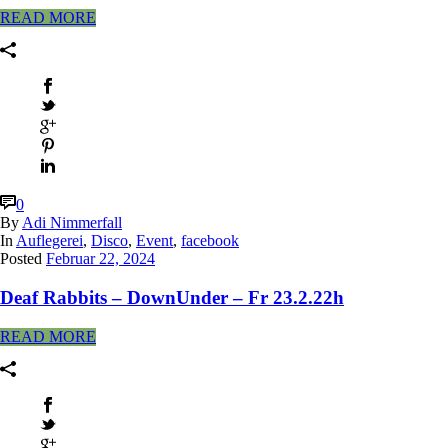
READ MORE
0
By
Adi Nimmerfall
In
Auflegerei
,
Disco
,
Event
,
facebook
Posted
Februar 22, 2024
Deaf Rabbits – DownUnder – Fr 23.2.22h
READ MORE