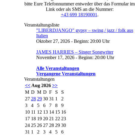
bitte Eure Telefonnummer entweder über das Formular im
Link oder als SMS an die Nummer:
+43 699 18190001
.
Veranstaltungsliste
"LIBERDJANGO" gypsy – swing / jazz / folk aus
Italien
Oktober 27, 2026 - Beginn: 20:00 Uhr
JAMES HARRIES – Singer Songwriter
November 17, 2026 - Beginn: 20:00 Uhr
Alle Veranstaltungen
Vergangene Veranstaltungen
Veranstaltungen
<<
Aug 2026
>>
M
D
M
D
F
S
S
27
28
29
30
31
1
2
3
4
5
6
7
8
9
10
11
12
13
14
15
16
17
18
19
20
21
22
23
24
25
26
27
28
29
30
31
1
2
3
4
5
6