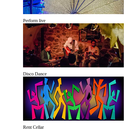
Perform live
Disco Dance
Rent Cellar