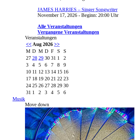
JAMES HARRIES – Singer Songwriter
November 17, 2026 - Beginn: 20:00 Uhr
Alle Veranstaltungen
Vergangene Veranstaltungen
Veranstaltungen
<<
Aug 2026
>>
M
D
M
D
F
S
S
27
28
29
30
31
1
2
3
4
5
6
7
8
9
10
11
12
13
14
15
16
17
18
19
20
21
22
23
24
25
26
27
28
29
30
31
1
2
3
4
5
6
Musik
Move down