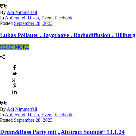
0
By
Adi Nimmerfall
In
Auflegerei
,
Disco
,
Event
,
facebook
Posted
September 28, 2023
Lukas Pöllauer . Jaygroove . Radiodiffusion . Hillberg
READ MORE
0
By
Adi Nimmerfall
In
Auflegerei
,
Disco
,
Event
,
facebook
Posted
September 28, 2023
Drum&Bass Party mit „Abstract Sounds“ 13.1.24