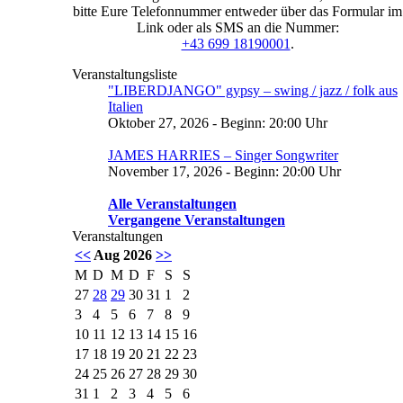
bitte Eure Telefonnummer entweder über das Formular im
Link oder als SMS an die Nummer:
+43 699 18190001
.
Veranstaltungsliste
"LIBERDJANGO" gypsy – swing / jazz / folk aus
Italien
Oktober 27, 2026 - Beginn: 20:00 Uhr
JAMES HARRIES – Singer Songwriter
November 17, 2026 - Beginn: 20:00 Uhr
Alle Veranstaltungen
Vergangene Veranstaltungen
Veranstaltungen
<<
Aug 2026
>>
M
D
M
D
F
S
S
27
28
29
30
31
1
2
3
4
5
6
7
8
9
10
11
12
13
14
15
16
17
18
19
20
21
22
23
24
25
26
27
28
29
30
31
1
2
3
4
5
6