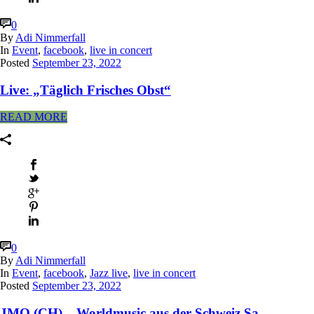
0
By
Adi Nimmerfall
In
Event
,
facebook
,
live in concert
Posted
September 23, 2022
Live: „Täglich Frisches Obst“
READ MORE
0
By
Adi Nimmerfall
In
Event
,
facebook
,
Jazz live
,
live in concert
Posted
September 23, 2022
JMO (CH) – Worldmusic aus der Schweiz Sa