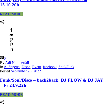
15.10.20h
READ MORE
0
By
Adi Nimmerfall
In
Auflegerei
,
Disco
,
Event
,
facebook
,
Soul-Funk
Posted
September 20, 2022
Funk/Soul/Disco – back2back: DJ FLOW & DJ JAY
– Fr 23.9.22h
READ MORE