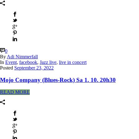
0
By
Adi Nimmerfall
In
Event
,
facebook
,
Jazz live
,
live in concert
Posted
September 23, 2022
Mojo Company (Blues-Rock) Sa 1. 10. 20h30
READ MORE