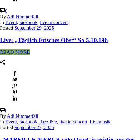
0
By
Adi Nimmerfall
In
Event
,
facebook
,
live in concert
Posted
September 29, 2025
Live: „Täglich Frisches Obst“ So 5.10.19h
READ MORE
0
By
Adi Nimmerfall
In
Event
,
facebook
,
Jazz live
,
live in concert
,
Livemusik
Posted
September 27, 2025
„MAREILLE MERCK solo (JazzGitarristin aus der