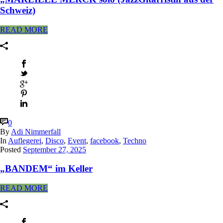
Schweiz)
READ MORE
0
By
Adi Nimmerfall
In
Auflegerei
,
Disco
,
Event
,
facebook
,
Techno
Posted
September 27, 2025
„BANDEM“ im Keller
READ MORE