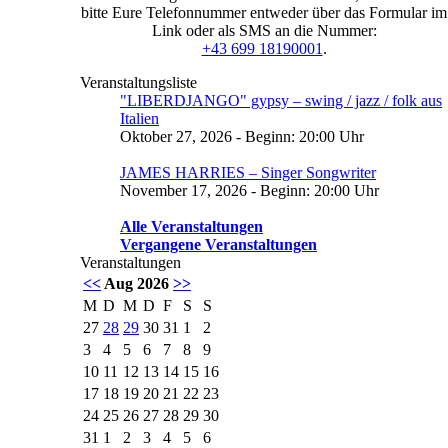
bitte Eure Telefonnummer entweder über das Formular im
Link oder als SMS an die Nummer:
+43 699 18190001
.
Veranstaltungsliste
"LIBERDJANGO" gypsy – swing / jazz / folk aus
Italien
Oktober 27, 2026 - Beginn: 20:00 Uhr
JAMES HARRIES – Singer Songwriter
November 17, 2026 - Beginn: 20:00 Uhr
Alle Veranstaltungen
Vergangene Veranstaltungen
Veranstaltungen
<<
Aug 2026
>>
M
D
M
D
F
S
S
27
28
29
30
31
1
2
3
4
5
6
7
8
9
10
11
12
13
14
15
16
17
18
19
20
21
22
23
24
25
26
27
28
29
30
31
1
2
3
4
5
6