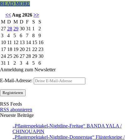
READ MORE
<<
Aug 2026
>>
M
D
M
D
F
S
S
27
28
29
30
31
1
2
3
4
5
6
7
8
9
10
11
12
13
14
15
16
17
18
19
20
21
22
23
24
25
26
27
28
29
30
31
1
2
3
4
5
6
Anmeldung zum Newsletter
E-Mail-Adresse:
RSS Feeds
RSS abonnieren
Neueste Beiträge
„Pflasterspektakel-Nightline-Freitag“ BANDA YALA /
CHINQUAPIN
„Pflasterspektakel-Nightline-Donnerstag“ Flüsterkneipe /