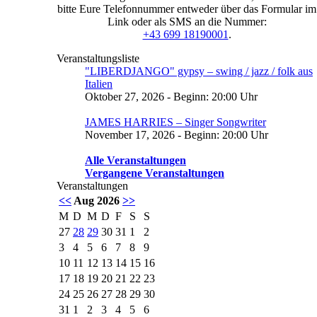
bitte Eure Telefonnummer entweder über das Formular im
Link oder als SMS an die Nummer:
+43 699 18190001
.
Veranstaltungsliste
"LIBERDJANGO" gypsy – swing / jazz / folk aus
Italien
Oktober 27, 2026 - Beginn: 20:00 Uhr
JAMES HARRIES – Singer Songwriter
November 17, 2026 - Beginn: 20:00 Uhr
Alle Veranstaltungen
Vergangene Veranstaltungen
Veranstaltungen
<<
Aug 2026
>>
M
D
M
D
F
S
S
27
28
29
30
31
1
2
3
4
5
6
7
8
9
10
11
12
13
14
15
16
17
18
19
20
21
22
23
24
25
26
27
28
29
30
31
1
2
3
4
5
6