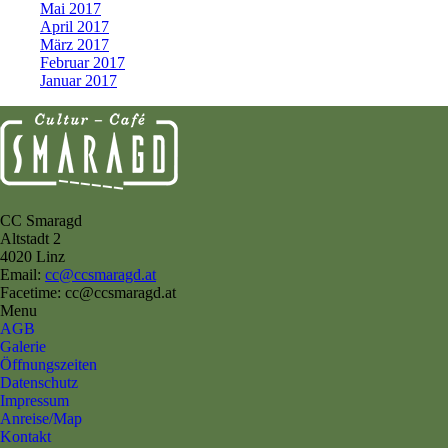
Mai 2017
April 2017
März 2017
Februar 2017
Januar 2017
CC Smaragd
Altstadt 2
4020 Linz
Email:
cc@ccsmaragd.at
Facetime: cc@ccsmaragd.at
Menu
AGB
Galerie
Öffnungszeiten
Datenschutz
Impressum
Anreise/Map
Kontakt