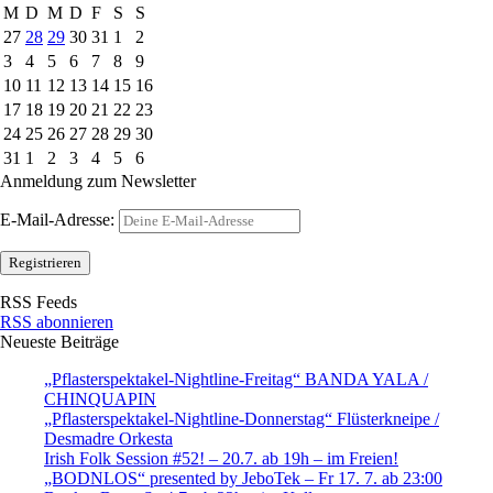
M
D
M
D
F
S
S
27
28
29
30
31
1
2
3
4
5
6
7
8
9
10
11
12
13
14
15
16
17
18
19
20
21
22
23
24
25
26
27
28
29
30
31
1
2
3
4
5
6
Anmeldung zum Newsletter
E-Mail-Adresse:
RSS Feeds
RSS abonnieren
Neueste Beiträge
„Pflasterspektakel-Nightline-Freitag“ BANDA YALA /
CHINQUAPIN
„Pflasterspektakel-Nightline-Donnerstag“ Flüsterkneipe /
Desmadre Orkesta
Irish Folk Session #52! – 20.7. ab 19h – im Freien!
„BODNLOS“ presented by JeboTek – Fr 17. 7. ab 23:00