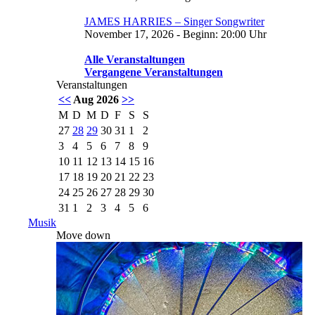
JAMES HARRIES – Singer Songwriter
November 17, 2026 - Beginn: 20:00 Uhr
Alle Veranstaltungen
Vergangene Veranstaltungen
Veranstaltungen
<<
Aug 2026
>>
M
D
M
D
F
S
S
27
28
29
30
31
1
2
3
4
5
6
7
8
9
10
11
12
13
14
15
16
17
18
19
20
21
22
23
24
25
26
27
28
29
30
31
1
2
3
4
5
6
Musik
Move down