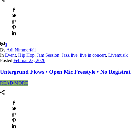
0
By
Adi Nimmerfall
In
Event
,
Hip Hop
,
Jam Session
,
Jazz live
,
live in concert
,
Livemusik
Posted
Februar 23, 2026
Untergrund Flows • Open Mic Freestyle • No Registra
READ MORE