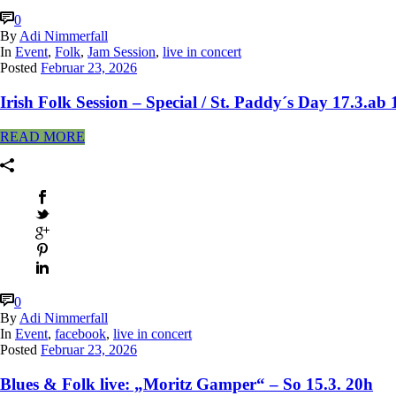
0
By
Adi Nimmerfall
In
Event
,
Folk
,
Jam Session
,
live in concert
Posted
Februar 23, 2026
Irish Folk Session – Special / St. Paddy´s Day 17.3.ab
READ MORE
0
By
Adi Nimmerfall
In
Event
,
facebook
,
live in concert
Posted
Februar 23, 2026
Blues & Folk live: „Moritz Gamper“ – So 15.3. 20h