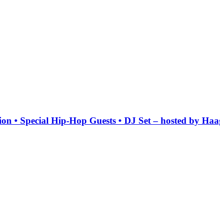
tion • Special Hip-Hop Guests • DJ Set – hosted by H