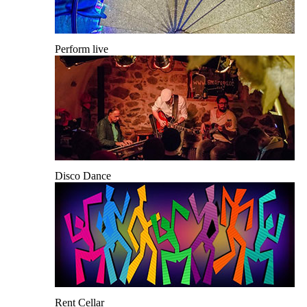
Perform live
Disco Dance
Rent Cellar