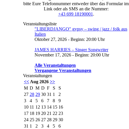
bitte Eure Telefonnummer entweder über das Formular im
Link oder als SMS an die Nummer:
+43 699 18190001
.
Veranstaltungsliste
"LIBERDJANGO" gypsy – swing / jazz / folk aus
Italien
Oktober 27, 2026 - Beginn: 20:00 Uhr
JAMES HARRIES – Singer Songwriter
November 17, 2026 - Beginn: 20:00 Uhr
Alle Veranstaltungen
Vergangene Veranstaltungen
Veranstaltungen
<<
Aug 2026
>>
M
D
M
D
F
S
S
27
28
29
30
31
1
2
3
4
5
6
7
8
9
10
11
12
13
14
15
16
17
18
19
20
21
22
23
24
25
26
27
28
29
30
31
1
2
3
4
5
6