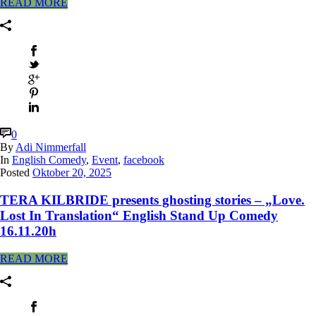
READ MORE
0
By
Adi Nimmerfall
In
English Comedy
,
Event
,
facebook
Posted
Oktober 20, 2025
TERA KILBRIDE presents ghosting stories – „Love.
Lost In Translation“ English Stand Up Comedy
16.11.20h
READ MORE