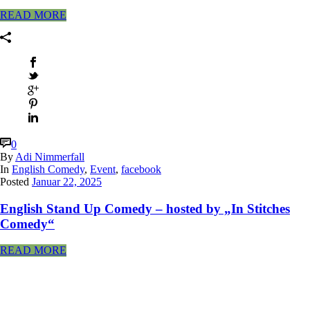
READ MORE
0
By
Adi Nimmerfall
In
English Comedy
,
Event
,
facebook
Posted
Januar 22, 2025
English Stand Up Comedy – hosted by „In Stitches
Comedy“
READ MORE