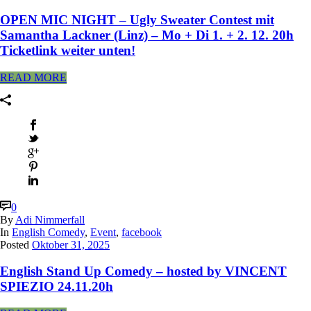
OPEN MIC NIGHT – Ugly Sweater Contest mit
Samantha Lackner (Linz) – Mo + Di 1. + 2. 12. 20h
Ticketlink weiter unten!
READ MORE
0
By
Adi Nimmerfall
In
English Comedy
,
Event
,
facebook
Posted
Oktober 31, 2025
English Stand Up Comedy – hosted by VINCENT
SPIEZIO 24.11.20h