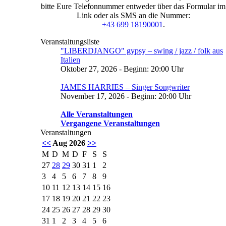
bitte Eure Telefonnummer entweder über das Formular im
Link oder als SMS an die Nummer:
+43 699 18190001
.
Veranstaltungsliste
"LIBERDJANGO" gypsy – swing / jazz / folk aus
Italien
Oktober 27, 2026 - Beginn: 20:00 Uhr
JAMES HARRIES – Singer Songwriter
November 17, 2026 - Beginn: 20:00 Uhr
Alle Veranstaltungen
Vergangene Veranstaltungen
Veranstaltungen
<<
Aug 2026
>>
M
D
M
D
F
S
S
27
28
29
30
31
1
2
3
4
5
6
7
8
9
10
11
12
13
14
15
16
17
18
19
20
21
22
23
24
25
26
27
28
29
30
31
1
2
3
4
5
6