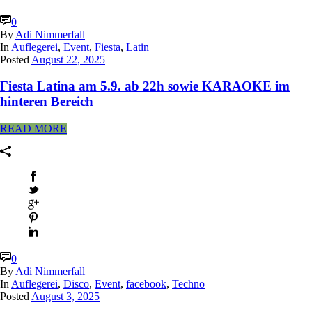
0
By
Adi Nimmerfall
In
Auflegerei
,
Event
,
Fiesta
,
Latin
Posted
August 22, 2025
Fiesta Latina am 5.9. ab 22h sowie KARAOKE im
hinteren Bereich
READ MORE
0
By
Adi Nimmerfall
In
Auflegerei
,
Disco
,
Event
,
facebook
,
Techno
Posted
August 3, 2025