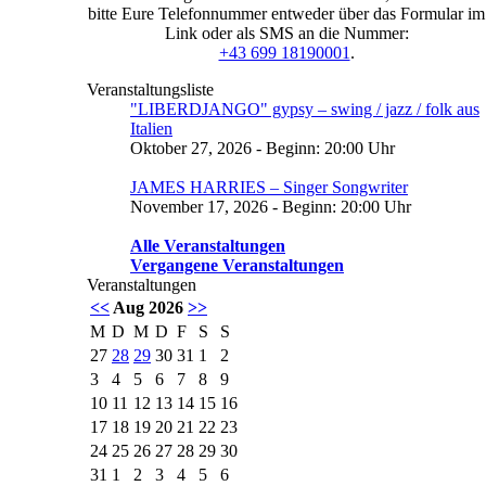
bitte Eure Telefonnummer entweder über das Formular im
Link oder als SMS an die Nummer:
+43 699 18190001
.
Veranstaltungsliste
"LIBERDJANGO" gypsy – swing / jazz / folk aus
Italien
Oktober 27, 2026 - Beginn: 20:00 Uhr
JAMES HARRIES – Singer Songwriter
November 17, 2026 - Beginn: 20:00 Uhr
Alle Veranstaltungen
Vergangene Veranstaltungen
Veranstaltungen
<<
Aug 2026
>>
M
D
M
D
F
S
S
27
28
29
30
31
1
2
3
4
5
6
7
8
9
10
11
12
13
14
15
16
17
18
19
20
21
22
23
24
25
26
27
28
29
30
31
1
2
3
4
5
6