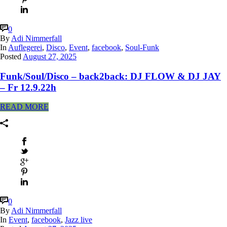
0
By
Adi Nimmerfall
In
Auflegerei
,
Disco
,
Event
,
facebook
,
Soul-Funk
Posted
August 27, 2025
Funk/Soul/Disco – back2back: DJ FLOW & DJ JAY
– Fr 12.9.22h
READ MORE
0
By
Adi Nimmerfall
In
Event
,
facebook
,
Jazz live