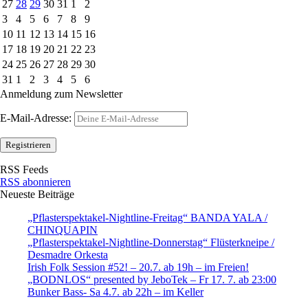
27
28
29
30
31
1
2
3
4
5
6
7
8
9
10
11
12
13
14
15
16
17
18
19
20
21
22
23
24
25
26
27
28
29
30
31
1
2
3
4
5
6
Anmeldung zum Newsletter
E-Mail-Adresse:
RSS Feeds
RSS abonnieren
Neueste Beiträge
„Pflasterspektakel-Nightline-Freitag“ BANDA YALA /
CHINQUAPIN
„Pflasterspektakel-Nightline-Donnerstag“ Flüsterkneipe /
Desmadre Orkesta
Irish Folk Session #52! – 20.7. ab 19h – im Freien!
„BODNLOS“ presented by JeboTek – Fr 17. 7. ab 23:00
Bunker Bass- Sa 4.7. ab 22h – im Keller