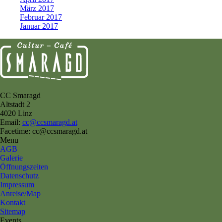
März 2017
Februar 2017
Januar 2017
CC Smaragd
Altstadt 2
4020 Linz
Email:
cc@ccsmaragd.at
Facetime: cc@ccsmaragd.at
Menu
AGB
Galerie
Öffnungszeiten
Datenschutz
Impressum
Anreise/Map
Kontakt
Sitemap
Events