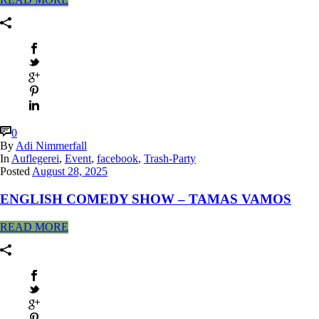
0
By
Adi Nimmerfall
In
Auflegerei
,
Event
,
facebook
,
Trash-Party
Posted
August 28, 2025
ENGLISH COMEDY SHOW – TAMAS VAMOS
READ MORE