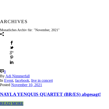
ARCHIVES
Monatliches Archiv für: "November, 2021"
0
By
Adi Nimmerfall
In
Event
,
facebook
,
live in concert
Posted
November 10, 2021
NAYLA YENQUIS QUARTET (BR/ES) abgesagt!
READ MORE