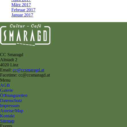
März 2017
Februar 2017
Januar 2017
CC Smaragd
Altstadt 2
4020 Linz
Email:
cc@ccsmaragd.at
Facetime: cc@ccsmaragd.at
Menu
AGB
Galerie
Öffnungszeiten
Datenschutz
Impressum
Anreise/Map
Kontakt
Sitemap
Events