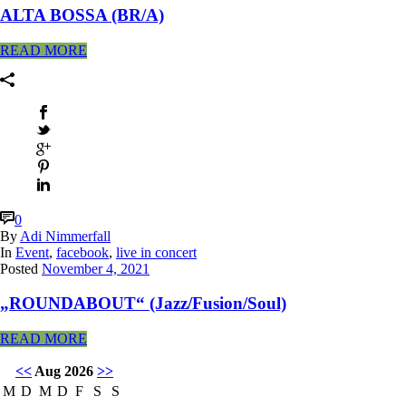
ALTA BOSSA (BR/A)
READ MORE
0
By
Adi Nimmerfall
In
Event
,
facebook
,
live in concert
Posted
November 4, 2021
„ROUNDABOUT“ (Jazz/Fusion/Soul)
READ MORE
<<
Aug 2026
>>
M
D
M
D
F
S
S