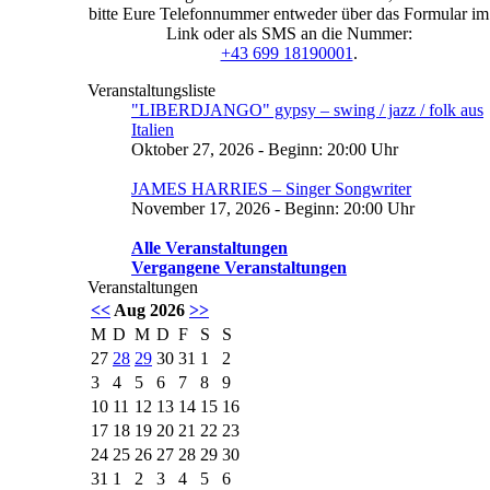
bitte Eure Telefonnummer entweder über das Formular im
Link oder als SMS an die Nummer:
+43 699 18190001
.
Veranstaltungsliste
"LIBERDJANGO" gypsy – swing / jazz / folk aus
Italien
Oktober 27, 2026 - Beginn: 20:00 Uhr
JAMES HARRIES – Singer Songwriter
November 17, 2026 - Beginn: 20:00 Uhr
Alle Veranstaltungen
Vergangene Veranstaltungen
Veranstaltungen
<<
Aug 2026
>>
M
D
M
D
F
S
S
27
28
29
30
31
1
2
3
4
5
6
7
8
9
10
11
12
13
14
15
16
17
18
19
20
21
22
23
24
25
26
27
28
29
30
31
1
2
3
4
5
6