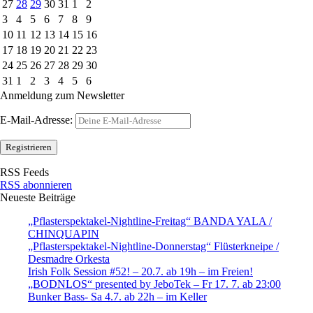
27
28
29
30
31
1
2
3
4
5
6
7
8
9
10
11
12
13
14
15
16
17
18
19
20
21
22
23
24
25
26
27
28
29
30
31
1
2
3
4
5
6
Anmeldung zum Newsletter
E-Mail-Adresse:
RSS Feeds
RSS abonnieren
Neueste Beiträge
„Pflasterspektakel-Nightline-Freitag“ BANDA YALA /
CHINQUAPIN
„Pflasterspektakel-Nightline-Donnerstag“ Flüsterkneipe /
Desmadre Orkesta
Irish Folk Session #52! – 20.7. ab 19h – im Freien!
„BODNLOS“ presented by JeboTek – Fr 17. 7. ab 23:00
Bunker Bass- Sa 4.7. ab 22h – im Keller