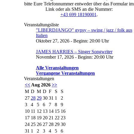
bitte Eure Telefonnummer entweder über das Formular im
Link oder als SMS an die Nummer:
+43 699 18190001
.
Veranstaltungsliste
"LIBERDJANGO" gypsy – swing / jazz / folk aus
Italien
Oktober 27, 2026 - Beginn: 20:00 Uhr
JAMES HARRIES – Singer Songwriter
November 17, 2026 - Beginn: 20:00 Uhr
Alle Veranstaltungen
Vergangene Veranstaltungen
Veranstaltungen
<<
Aug 2026
>>
M
D
M
D
F
S
S
27
28
29
30
31
1
2
3
4
5
6
7
8
9
10
11
12
13
14
15
16
17
18
19
20
21
22
23
24
25
26
27
28
29
30
31
1
2
3
4
5
6