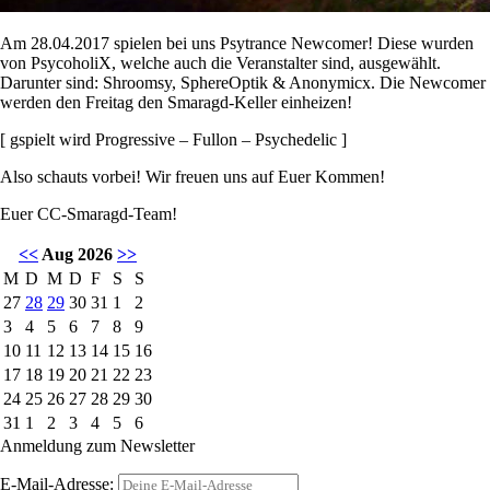
Am 28.04.2017 spielen bei uns Psytrance Newcomer! Diese wurden
von PsycoholiX, welche auch die Veranstalter sind, ausgewählt.
Darunter sind: Shroomsy, SphereOptik & Anonymicx. Die Newcomer
werden den Freitag den Smaragd-Keller einheizen!
[ gspielt wird Progressive – Fullon – Psychedelic ]
Also schauts vorbei! Wir freuen uns auf Euer Kommen!
Euer CC-Smaragd-Team!
<<
Aug 2026
>>
M
D
M
D
F
S
S
27
28
29
30
31
1
2
3
4
5
6
7
8
9
10
11
12
13
14
15
16
17
18
19
20
21
22
23
24
25
26
27
28
29
30
31
1
2
3
4
5
6
Anmeldung zum Newsletter
E-Mail-Adresse: