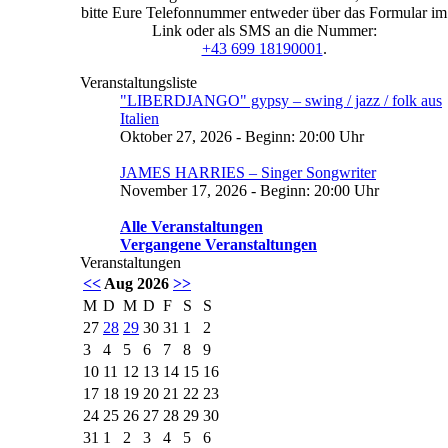
bitte Eure Telefonnummer entweder über das Formular im
Link oder als SMS an die Nummer:
+43 699 18190001
.
Veranstaltungsliste
"LIBERDJANGO" gypsy – swing / jazz / folk aus
Italien
Oktober 27, 2026 - Beginn: 20:00 Uhr
JAMES HARRIES – Singer Songwriter
November 17, 2026 - Beginn: 20:00 Uhr
Alle Veranstaltungen
Vergangene Veranstaltungen
Veranstaltungen
<<
Aug 2026
>>
M
D
M
D
F
S
S
27
28
29
30
31
1
2
3
4
5
6
7
8
9
10
11
12
13
14
15
16
17
18
19
20
21
22
23
24
25
26
27
28
29
30
31
1
2
3
4
5
6