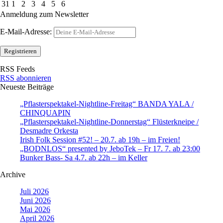
31
1
2
3
4
5
6
Anmeldung zum Newsletter
E-Mail-Adresse:
RSS Feeds
RSS abonnieren
Neueste Beiträge
„Pflasterspektakel-Nightline-Freitag“ BANDA YALA /
CHINQUAPIN
„Pflasterspektakel-Nightline-Donnerstag“ Flüsterkneipe /
Desmadre Orkesta
Irish Folk Session #52! – 20.7. ab 19h – im Freien!
„BODNLOS“ presented by JeboTek – Fr 17. 7. ab 23:00
Bunker Bass- Sa 4.7. ab 22h – im Keller
Archive
Juli 2026
Juni 2026
Mai 2026
April 2026