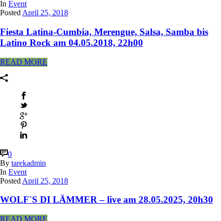
In
Event
Posted
April 25, 2018
Fiesta Latina-Cumbia, Merengue, Salsa, Samba bis
Latino Rock am 04.05.2018, 22h00
READ MORE
0
By
tarekadmin
In
Event
Posted
April 25, 2018
WOLF`S DI LÄMMER – live am 28.05.2025, 20h30
READ MORE