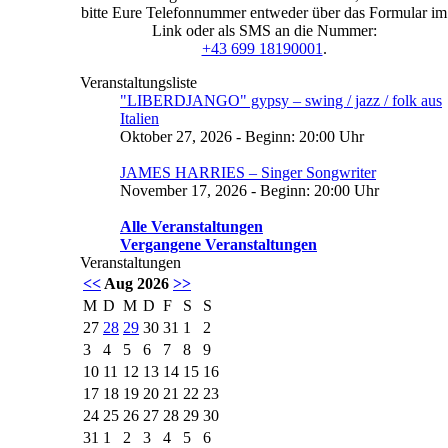
bitte Eure Telefonnummer entweder über das Formular im
Link oder als SMS an die Nummer:
+43 699 18190001
.
Veranstaltungsliste
"LIBERDJANGO" gypsy – swing / jazz / folk aus
Italien
Oktober 27, 2026 - Beginn: 20:00 Uhr
JAMES HARRIES – Singer Songwriter
November 17, 2026 - Beginn: 20:00 Uhr
Alle Veranstaltungen
Vergangene Veranstaltungen
Veranstaltungen
<<
Aug 2026
>>
M
D
M
D
F
S
S
27
28
29
30
31
1
2
3
4
5
6
7
8
9
10
11
12
13
14
15
16
17
18
19
20
21
22
23
24
25
26
27
28
29
30
31
1
2
3
4
5
6