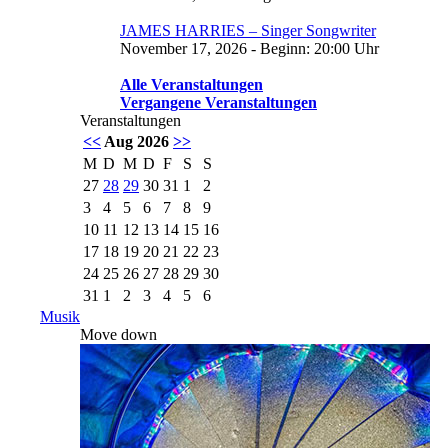
JAMES HARRIES – Singer Songwriter
November 17, 2026 - Beginn: 20:00 Uhr
Alle Veranstaltungen
Vergangene Veranstaltungen
Veranstaltungen
<<
Aug 2026
>>
M
D
M
D
F
S
S
27
28
29
30
31
1
2
3
4
5
6
7
8
9
10
11
12
13
14
15
16
17
18
19
20
21
22
23
24
25
26
27
28
29
30
31
1
2
3
4
5
6
Musik
Move down