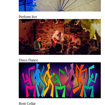
Perform live
Disco Dance
Rent Cellar