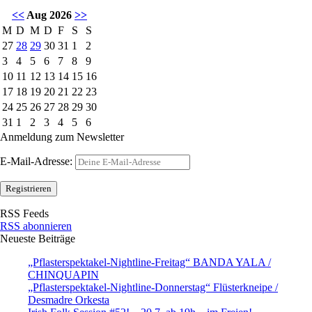
<<
Aug 2026
>>
M
D
M
D
F
S
S
27
28
29
30
31
1
2
3
4
5
6
7
8
9
10
11
12
13
14
15
16
17
18
19
20
21
22
23
24
25
26
27
28
29
30
31
1
2
3
4
5
6
Anmeldung zum Newsletter
E-Mail-Adresse:
RSS Feeds
RSS abonnieren
Neueste Beiträge
„Pflasterspektakel-Nightline-Freitag“ BANDA YALA /
CHINQUAPIN
„Pflasterspektakel-Nightline-Donnerstag“ Flüsterkneipe /
Desmadre Orkesta