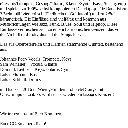
(Gesang/Trompete, Gesang/Gitarre, Klavier/Synth, Bass, Schlagzeug)
und spielen zu 100% selbst komponierten Dialektpop. Die Band ist zu
3/5teln mühlviertlerlisch (Feldkirchen, Goldwörth) und zu 2/5teln
kärntnerisch. Die Einflüsse sind vielfältig und kommen aus
Musikrichtungen wie Jazz, Funk, Blues, Soul und Hiphop. Diese
Einflüsse vermischen sich zu einem harmonischen Ganzen, das von
der Vielfalt und Individualität der Songs lebt.
Das aus Oberösterreich und Kärnten stammende Quintett, bestehend
aus:
Johannes Peer- Vocals, Trompete, Keys
Sara Wilnauer – Vocals, Gitarre
Dominik Leitner – Keys, Gitarre, Synth
Lukas Florian – Bass
Lukas Schlintl- Drums
und hat sich 2016 in Wien gefunden und bietet Songs mit
Ohrwurmpotenzial. Es wird sicher wieder ein lässiges Konzert!
Wir freuen uns auf Euer Kommen,
Euer CC-Smaragd-Team!