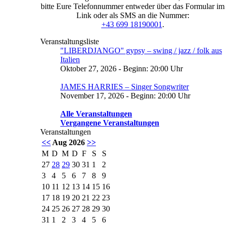
bitte Eure Telefonnummer entweder über das Formular im
Link oder als SMS an die Nummer:
+43 699 18190001
.
Veranstaltungsliste
"LIBERDJANGO" gypsy – swing / jazz / folk aus
Italien
Oktober 27, 2026 - Beginn: 20:00 Uhr
JAMES HARRIES – Singer Songwriter
November 17, 2026 - Beginn: 20:00 Uhr
Alle Veranstaltungen
Vergangene Veranstaltungen
Veranstaltungen
<<
Aug 2026
>>
M
D
M
D
F
S
S
27
28
29
30
31
1
2
3
4
5
6
7
8
9
10
11
12
13
14
15
16
17
18
19
20
21
22
23
24
25
26
27
28
29
30
31
1
2
3
4
5
6