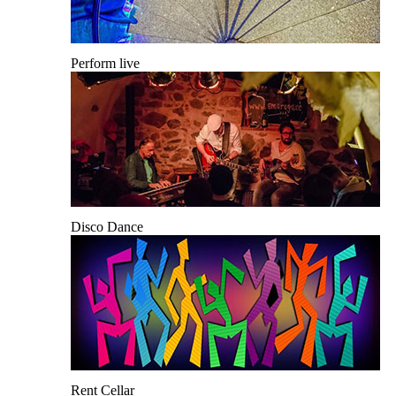
Perform live
Disco Dance
Rent Cellar