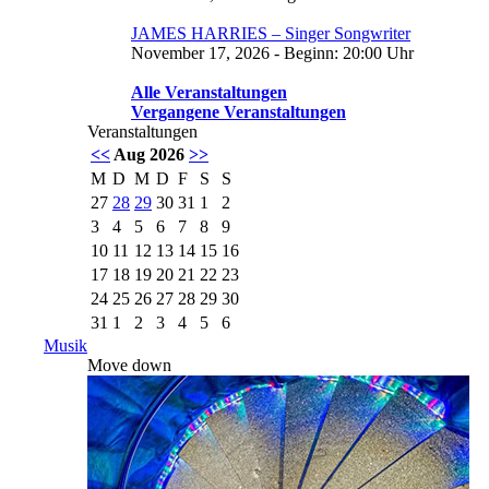
JAMES HARRIES – Singer Songwriter
November 17, 2026 - Beginn: 20:00 Uhr
Alle Veranstaltungen
Vergangene Veranstaltungen
Veranstaltungen
<<
Aug 2026
>>
M
D
M
D
F
S
S
27
28
29
30
31
1
2
3
4
5
6
7
8
9
10
11
12
13
14
15
16
17
18
19
20
21
22
23
24
25
26
27
28
29
30
31
1
2
3
4
5
6
Musik
Move down