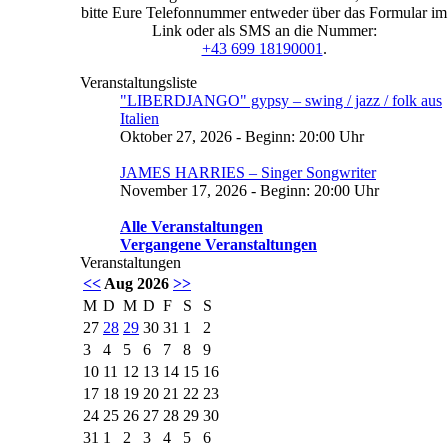
bitte Eure Telefonnummer entweder über das Formular im
Link oder als SMS an die Nummer:
+43 699 18190001
.
Veranstaltungsliste
"LIBERDJANGO" gypsy – swing / jazz / folk aus
Italien
Oktober 27, 2026 - Beginn: 20:00 Uhr
JAMES HARRIES – Singer Songwriter
November 17, 2026 - Beginn: 20:00 Uhr
Alle Veranstaltungen
Vergangene Veranstaltungen
Veranstaltungen
<<
Aug 2026
>>
M
D
M
D
F
S
S
27
28
29
30
31
1
2
3
4
5
6
7
8
9
10
11
12
13
14
15
16
17
18
19
20
21
22
23
24
25
26
27
28
29
30
31
1
2
3
4
5
6