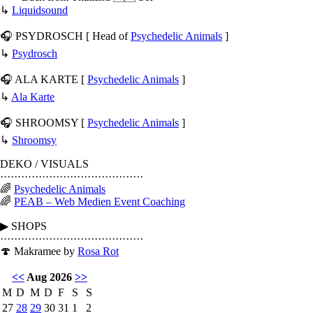
↳
Liquidsound
🎧 PSYDROSCH [ Head of
Psychedelic Animals
]
↳
Psydrosch
🎧 ALA KARTE [
Psychedelic Animals
]
↳
Ala Karte
🎧 SHROOMSY [
Psychedelic Animals
]
↳
Shroomsy
DEKO / VISUALS
·········································
🌈
Psychedelic Animals
🌈
PEAB – Web Medien Event Coaching
▶ SHOPS
·········································
🍄 Makramee by
Rosa Rot
<<
Aug 2026
>>
M
D
M
D
F
S
S
27
28
29
30
31
1
2