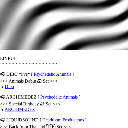
LINEUP
·········································
🎧 DIBO *live* [
Psychedelic Animals
]
>>> Animals Debut 🦁 Set <<<
↳
Dibo
🎧 ARCHIMEDEZ [
Psychedelic Animals
]
>>> Special Birthday 🎁 Set <<<
↳
ARCHIMEDEZ
🎧 LIQUIDSOUND [
Headroom Productions
]
>>> Back from Thailand 🇹🇭 Set <<<