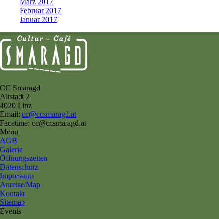
März 2017
Februar 2017
Januar 2017
CC Smaragd
Altstadt 2
4020 Linz
Email:
cc@ccsmaragd.at
Facetime: cc@ccsmaragd.at
Menu
AGB
Galerie
Öffnungszeiten
Datenschutz
Impressum
Anreise/Map
Kontakt
Sitemap
Events