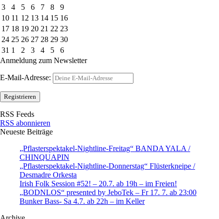
3
4
5
6
7
8
9
10
11
12
13
14
15
16
17
18
19
20
21
22
23
24
25
26
27
28
29
30
31
1
2
3
4
5
6
Anmeldung zum Newsletter
E-Mail-Adresse:
RSS Feeds
RSS abonnieren
Neueste Beiträge
„Pflasterspektakel-Nightline-Freitag“ BANDA YALA /
CHINQUAPIN
„Pflasterspektakel-Nightline-Donnerstag“ Flüsterkneipe /
Desmadre Orkesta
Irish Folk Session #52! – 20.7. ab 19h – im Freien!
„BODNLOS“ presented by JeboTek – Fr 17. 7. ab 23:00
Bunker Bass- Sa 4.7. ab 22h – im Keller
Archive