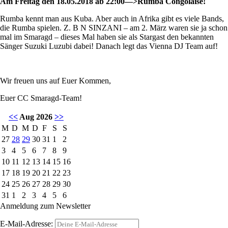
Am Freitag den 18.05.2018 ab 22:00—>Rumba Congolaise!
Rumba kennt man aus Kuba. Aber auch in Afrika gibt es viele Bands,
die Rumba spielen. Z. B N SINZANI – am 2. März waren sie ja schon
mal im Smaragd – dieses Mal haben sie als Stargast den bekannten
Sänger Suzuki Luzubi dabei! Danach legt das Vienna DJ Team auf!
Wir freuen uns auf Euer Kommen,
Euer CC Smaragd-Team!
<<
Aug 2026
>>
M
D
M
D
F
S
S
27
28
29
30
31
1
2
3
4
5
6
7
8
9
10
11
12
13
14
15
16
17
18
19
20
21
22
23
24
25
26
27
28
29
30
31
1
2
3
4
5
6
Anmeldung zum Newsletter
E-Mail-Adresse: