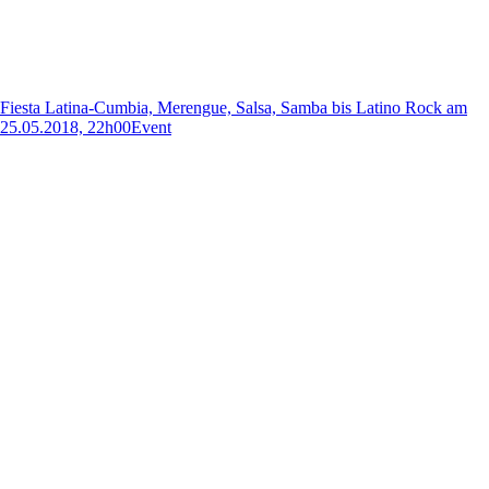
Fiesta Latina-Cumbia, Merengue, Salsa, Samba bis Latino Rock am
25.05.2018, 22h00
Event