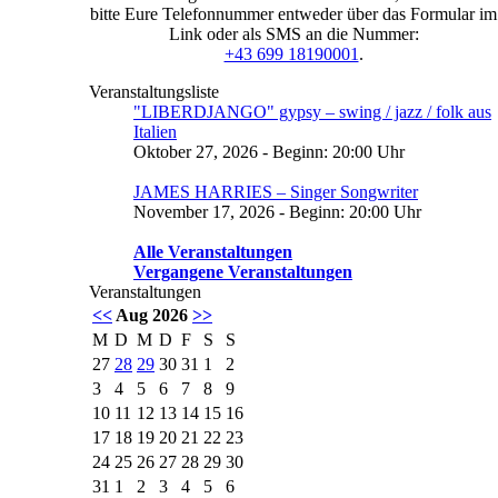
bitte Eure Telefonnummer entweder über das Formular im
Link oder als SMS an die Nummer:
+43 699 18190001
.
Veranstaltungsliste
"LIBERDJANGO" gypsy – swing / jazz / folk aus
Italien
Oktober 27, 2026 - Beginn: 20:00 Uhr
JAMES HARRIES – Singer Songwriter
November 17, 2026 - Beginn: 20:00 Uhr
Alle Veranstaltungen
Vergangene Veranstaltungen
Veranstaltungen
<<
Aug 2026
>>
M
D
M
D
F
S
S
27
28
29
30
31
1
2
3
4
5
6
7
8
9
10
11
12
13
14
15
16
17
18
19
20
21
22
23
24
25
26
27
28
29
30
31
1
2
3
4
5
6