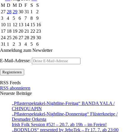
M
D
M
D
F
S
S
27
28
29
30
31
1
2
3
4
5
6
7
8
9
10
11
12
13
14
15
16
17
18
19
20
21
22
23
24
25
26
27
28
29
30
31
1
2
3
4
5
6
Anmeldung zum Newsletter
E-Mail-Adresse:
RSS Feeds
RSS abonnieren
Neueste Beiträge
„Pflasterspektakel-Nightline-Freitag“ BANDA YALA /
CHINQUAPIN
„Pflasterspektakel-Nightline-Donnerstag“ Flüsterkneipe /
Desmadre Orkesta
Irish Folk Session #52! – 20.7. ab 19h – im Freien!
„BODNLOS“ presented by JeboTek – Fr 17. 7. ab 23:00