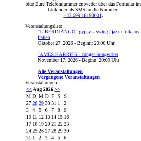
bitte Eure Telefonnummer entweder über das Formular im
Link oder als SMS an die Nummer:
+43 699 18190001
.
Veranstaltungsliste
"LIBERDJANGO" gypsy – swing / jazz / folk aus
Italien
Oktober 27, 2026 - Beginn: 20:00 Uhr
JAMES HARRIES – Singer Songwriter
November 17, 2026 - Beginn: 20:00 Uhr
Alle Veranstaltungen
Vergangene Veranstaltungen
Veranstaltungen
<<
Aug 2026
>>
M
D
M
D
F
S
S
27
28
29
30
31
1
2
3
4
5
6
7
8
9
10
11
12
13
14
15
16
17
18
19
20
21
22
23
24
25
26
27
28
29
30
31
1
2
3
4
5
6