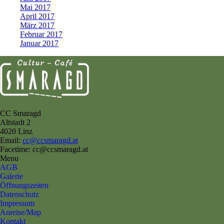
Mai 2017
April 2017
März 2017
Februar 2017
Januar 2017
CC Smaragd
Altstadt 2
4020 Linz
Email:
cc@ccsmaragd.at
Facetime: cc@ccsmaragd.at
Menu
AGB
Galerie
Öffnungszeiten
Datenschutz
Impressum
Anreise/Map
Kontakt