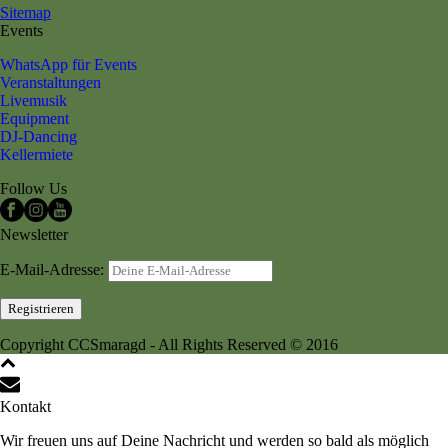
Sitemap
Events
WhatsApp für Events
Veranstaltungen
Livemusik
Equipment
DJ-Dancing
Kellermiete
Follow Us
Newsletter
E-Mail-Adresse:
Copyright CCSmaragd - All Rights Reserved © 2016
Kontakt
Wir freuen uns auf Deine Nachricht und werden so bald als möglich