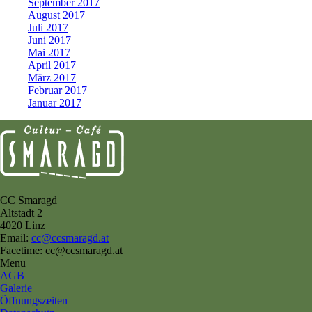
September 2017
August 2017
Juli 2017
Juni 2017
Mai 2017
April 2017
März 2017
Februar 2017
Januar 2017
CC Smaragd
Altstadt 2
4020 Linz
Email:
cc@ccsmaragd.at
Facetime: cc@ccsmaragd.at
Menu
AGB
Galerie
Öffnungszeiten