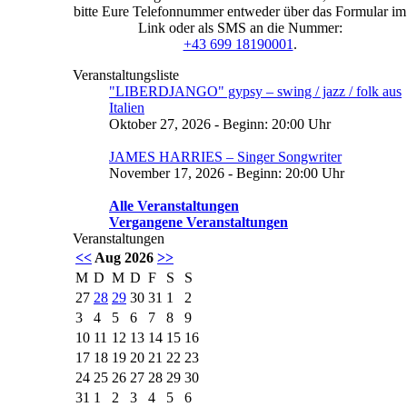
bitte Eure Telefonnummer entweder über das Formular im
Link oder als SMS an die Nummer:
+43 699 18190001
.
Veranstaltungsliste
"LIBERDJANGO" gypsy – swing / jazz / folk aus
Italien
Oktober 27, 2026 - Beginn: 20:00 Uhr
JAMES HARRIES – Singer Songwriter
November 17, 2026 - Beginn: 20:00 Uhr
Alle Veranstaltungen
Vergangene Veranstaltungen
Veranstaltungen
<<
Aug 2026
>>
M
D
M
D
F
S
S
27
28
29
30
31
1
2
3
4
5
6
7
8
9
10
11
12
13
14
15
16
17
18
19
20
21
22
23
24
25
26
27
28
29
30
31
1
2
3
4
5
6