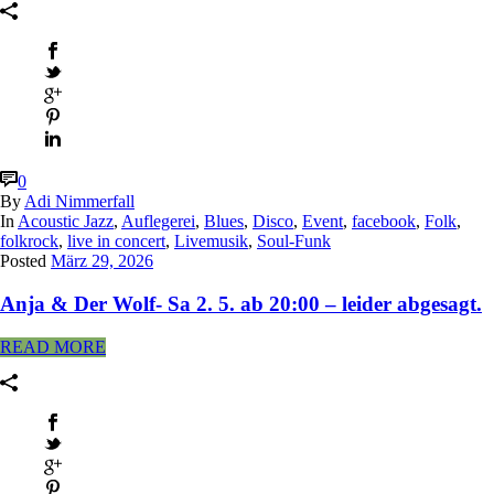
0
By
Adi Nimmerfall
In
Acoustic Jazz
,
Auflegerei
,
Blues
,
Disco
,
Event
,
facebook
,
Folk
,
folkrock
,
live in concert
,
Livemusik
,
Soul-Funk
Posted
März 29, 2026
Anja & Der Wolf- Sa 2. 5. ab 20:00 – leider abgesagt.
READ MORE