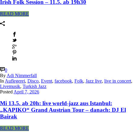
Irish Folk Session – 11.5. ab 19h30
READ MORE
0
By
Adi Nimmerfall
In
Auflegerei
,
Disco
,
Event
,
facebook
,
Folk
,
Jazz live
,
live in concert
,
Livemusik
,
Turkish Jazz
Posted
April 7, 2026
Mi 13.5. ab 20h: live world-jazz aus Istanbul:
„KAPIKO“ Grand Austrian Tour – danach: DJ El
Bairak
READ MORE