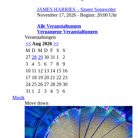
JAMES HARRIES – Singer Songwriter
November 17, 2026 - Beginn: 20:00 Uhr
Alle Veranstaltungen
Vergangene Veranstaltungen
Veranstaltungen
<<
Aug 2026
>>
M
D
M
D
F
S
S
27
28
29
30
31
1
2
3
4
5
6
7
8
9
10
11
12
13
14
15
16
17
18
19
20
21
22
23
24
25
26
27
28
29
30
31
1
2
3
4
5
6
Musik
Move down