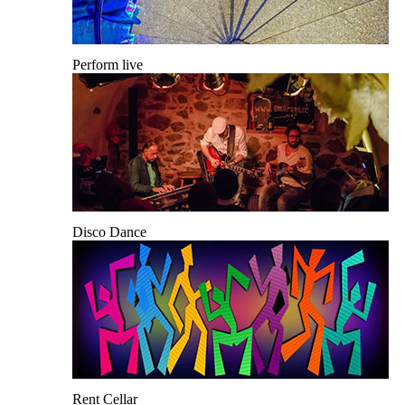
Perform live
Disco Dance
Rent Cellar