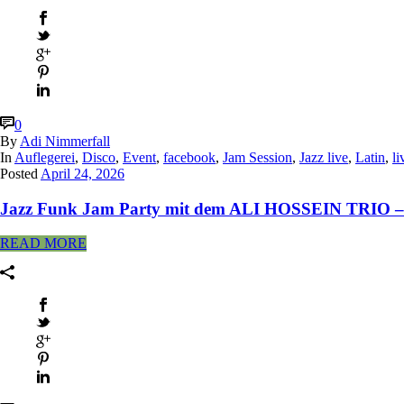
0
By
Adi Nimmerfall
In
Auflegerei
,
Disco
,
Event
,
facebook
,
Jam Session
,
Jazz live
,
Latin
,
li
Posted
April 24, 2026
Jazz Funk Jam Party mit dem ALI HOSSEIN TRIO – 
READ MORE