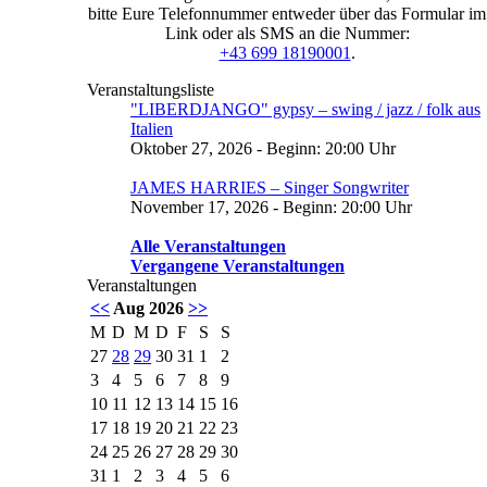
bitte Eure Telefonnummer entweder über das Formular im
Link oder als SMS an die Nummer:
+43 699 18190001
.
Veranstaltungsliste
"LIBERDJANGO" gypsy – swing / jazz / folk aus
Italien
Oktober 27, 2026 - Beginn: 20:00 Uhr
JAMES HARRIES – Singer Songwriter
November 17, 2026 - Beginn: 20:00 Uhr
Alle Veranstaltungen
Vergangene Veranstaltungen
Veranstaltungen
<<
Aug 2026
>>
M
D
M
D
F
S
S
27
28
29
30
31
1
2
3
4
5
6
7
8
9
10
11
12
13
14
15
16
17
18
19
20
21
22
23
24
25
26
27
28
29
30
31
1
2
3
4
5
6