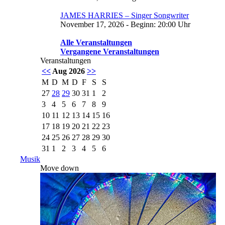
JAMES HARRIES – Singer Songwriter
November 17, 2026 - Beginn: 20:00 Uhr
Alle Veranstaltungen
Vergangene Veranstaltungen
Veranstaltungen
<<
Aug 2026
>>
M
D
M
D
F
S
S
27
28
29
30
31
1
2
3
4
5
6
7
8
9
10
11
12
13
14
15
16
17
18
19
20
21
22
23
24
25
26
27
28
29
30
31
1
2
3
4
5
6
Musik
Move down