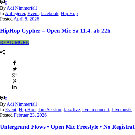
0
By
Adi Nimmerfall
In
Auflegerei
,
Event
,
facebook
,
Hip Hop
Posted
April 8, 2026
HipHop Cypher – Open Mic Sa 11.4. ab 22h
READ MORE
0
By
Adi Nimmerfall
In
Event
,
Hip Hop
,
Jam Session
,
Jazz live
,
live in concert
,
Livemusik
Posted
Februar 23, 2026
Untergrund Flows • Open Mic Freestyle • No Registra