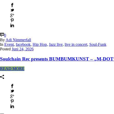
0
By
Adi Nimmerfall
In
Event
,
facebook
,
Hip Hop
,
Jazz live
,
live in concert
,
Soul-Funk
Posted
Juni 24, 2026
Soulchain Rec presents BUMBUMKUNST – „M-DOT“ 
READ MORE