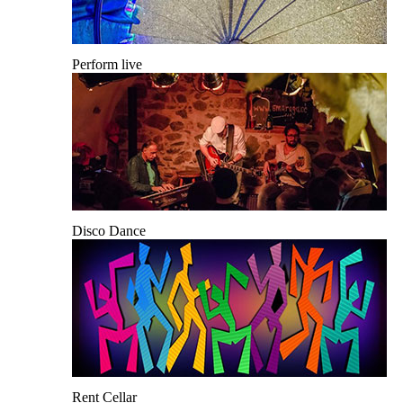
Perform live
Disco Dance
Rent Cellar