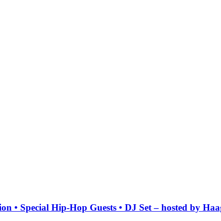
tion • Special Hip-Hop Guests • DJ Set – hosted by H