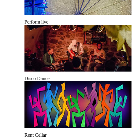
Perform live
Disco Dance
Rent Cellar