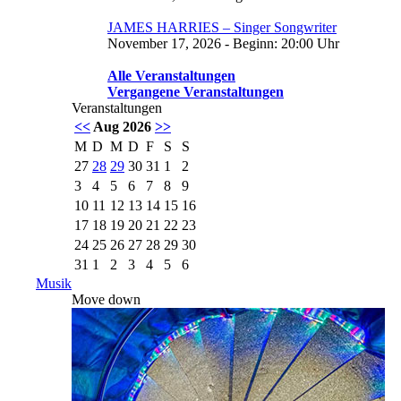
JAMES HARRIES – Singer Songwriter
November 17, 2026 - Beginn: 20:00 Uhr
Alle Veranstaltungen
Vergangene Veranstaltungen
Veranstaltungen
<<
Aug 2026
>>
M
D
M
D
F
S
S
27
28
29
30
31
1
2
3
4
5
6
7
8
9
10
11
12
13
14
15
16
17
18
19
20
21
22
23
24
25
26
27
28
29
30
31
1
2
3
4
5
6
Musik
Move down