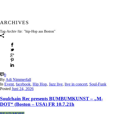
ARCHIVES
Tag-Archiv für: "hip-Hop aus Boston"
0
By
Adi Nimmerfall
In
Event
,
facebook
,
Hip Hop
,
Jazz live
,
live in concert
,
Soul-Funk
Posted
Juni 24, 2026
Soulchain Rec presents BUMBUMKUNST – „M-
DOT“ (Boston – USA) FR 10.7.21h
READ MORE