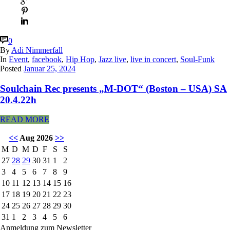
0
By
Adi Nimmerfall
In
Event
,
facebook
,
Hip Hop
,
Jazz live
,
live in concert
,
Soul-Funk
Posted
Januar 25, 2024
Soulchain Rec presents „M-DOT“ (Boston – USA) SA
20.4.22h
READ MORE
<<
Aug 2026
>>
M
D
M
D
F
S
S
27
28
29
30
31
1
2
3
4
5
6
7
8
9
10
11
12
13
14
15
16
17
18
19
20
21
22
23
24
25
26
27
28
29
30
31
1
2
3
4
5
6
Anmeldung zum Newsletter