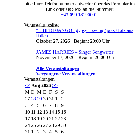
bitte Eure Telefonnummer entweder über das Formular im
Link oder als SMS an die Nummer:
+43 699 18190001
.
Veranstaltungsliste
"LIBERDJANGO" gypsy – swing / jazz / folk aus
Italien
Oktober 27, 2026 - Beginn: 20:00 Uhr
JAMES HARRIES – Singer Songwriter
November 17, 2026 - Beginn: 20:00 Uhr
Alle Veranstaltungen
Vergangene Veranstaltungen
Veranstaltungen
<<
Aug 2026
>>
M
D
M
D
F
S
S
27
28
29
30
31
1
2
3
4
5
6
7
8
9
10
11
12
13
14
15
16
17
18
19
20
21
22
23
24
25
26
27
28
29
30
31
1
2
3
4
5
6