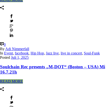
0
By
Adi Nimmerfall
In
Event
,
facebook
,
Hip Hop
,
Jazz live
,
live in concert
,
Soul-Funk
Posted
Juli 1, 2025
Soulchain Rec presents „M-DOT“ (Boston – USA) Mi
16.7.21h
READ MORE