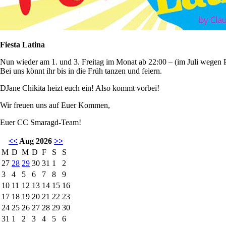
Fiesta Latina
Nun wieder am 1. und 3. Freitag im Monat ab 22:00 – (im Juli wegen P
Bei uns könnt ihr bis in die Früh tanzen und feiern.
DJane Chikita heizt euch ein! Also kommt vorbei!
Wir freuen uns auf Euer Kommen,
Euer CC Smaragd-Team!
<<
Aug 2026
>>
M
D
M
D
F
S
S
27
28
29
30
31
1
2
3
4
5
6
7
8
9
10
11
12
13
14
15
16
17
18
19
20
21
22
23
24
25
26
27
28
29
30
31
1
2
3
4
5
6