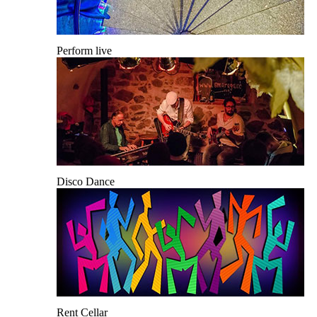
Perform live
Disco Dance
Rent Cellar