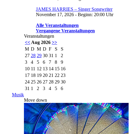
JAMES HARRIES – Singer Songwriter
November 17, 2026 - Beginn: 20:00 Uhr
Alle Veranstaltungen
Vergangene Veranstaltungen
Veranstaltungen
<<
Aug 2026
>>
M
D
M
D
F
S
S
27
28
29
30
31
1
2
3
4
5
6
7
8
9
10
11
12
13
14
15
16
17
18
19
20
21
22
23
24
25
26
27
28
29
30
31
1
2
3
4
5
6
Musik
Move down