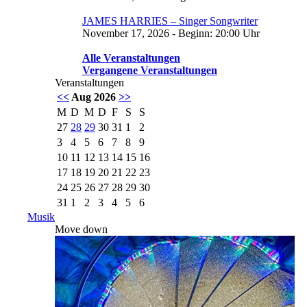
JAMES HARRIES – Singer Songwriter
November 17, 2026 - Beginn: 20:00 Uhr
Alle Veranstaltungen
Vergangene Veranstaltungen
Veranstaltungen
<<
Aug 2026
>>
M
D
M
D
F
S
S
27
28
29
30
31
1
2
3
4
5
6
7
8
9
10
11
12
13
14
15
16
17
18
19
20
21
22
23
24
25
26
27
28
29
30
31
1
2
3
4
5
6
Musik
Move down