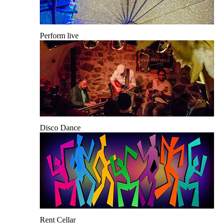
Perform live
Disco Dance
Rent Cellar