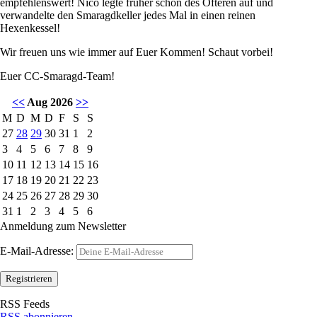
empfehlenswert! Nico legte früher schon des Öfteren auf und
verwandelte den Smaragdkeller jedes Mal in einen reinen
Hexenkessel!
Wir freuen uns wie immer auf Euer Kommen! Schaut vorbei!
Euer CC-Smaragd-Team!
<<
Aug 2026
>>
M
D
M
D
F
S
S
27
28
29
30
31
1
2
3
4
5
6
7
8
9
10
11
12
13
14
15
16
17
18
19
20
21
22
23
24
25
26
27
28
29
30
31
1
2
3
4
5
6
Anmeldung zum Newsletter
E-Mail-Adresse:
RSS Feeds
RSS abonnieren