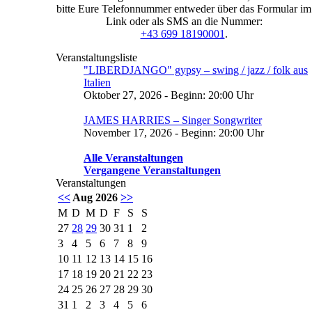
bitte Eure Telefonnummer entweder über das Formular im
Link oder als SMS an die Nummer:
+43 699 18190001
.
Veranstaltungsliste
"LIBERDJANGO" gypsy – swing / jazz / folk aus
Italien
Oktober 27, 2026 - Beginn: 20:00 Uhr
JAMES HARRIES – Singer Songwriter
November 17, 2026 - Beginn: 20:00 Uhr
Alle Veranstaltungen
Vergangene Veranstaltungen
Veranstaltungen
<<
Aug 2026
>>
M
D
M
D
F
S
S
27
28
29
30
31
1
2
3
4
5
6
7
8
9
10
11
12
13
14
15
16
17
18
19
20
21
22
23
24
25
26
27
28
29
30
31
1
2
3
4
5
6