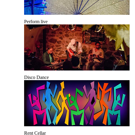
Perform live
Disco Dance
Rent Cellar