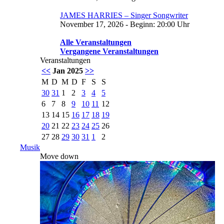
JAMES HARRIES – Singer Songwriter
November 17, 2026 - Beginn: 20:00 Uhr
Alle Veranstaltungen
Vergangene Veranstaltungen
Veranstaltungen
<<
Jan 2025
>>
M
D
M
D
F
S
S
30
31
1
2
3
4
5
6
7
8
9
10
11
12
13
14
15
16
17
18
19
20
21
22
23
24
25
26
27
28
29
30
31
1
2
Musik
Move down