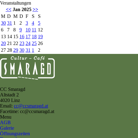
Veranstaltungen
<<
Jan 2025
>>
M
D
M
D
F
S
S
30
31
1
2
3
4
5
6
7
8
9
10
11
12
13
14
15
16
17
18
19
20
21
22
23
24
25
26
27
28
29
30
31
1
2
CC Smaragd
Altstadt 2
4020 Linz
Email:
cc@ccsmaragd.at
Facetime: cc@ccsmaragd.at
Menu
AGB
Galerie
Öffnungszeiten