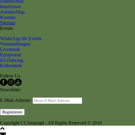
Datenschutz
Impressum
Anreise/Map
Kontakt
Sitemap
Events
WhatsApp für Events
Veranstaltungen
Livemusik
Equipment
DJ-Dancing
Kellermiete
Follow Us
Newsletter
E-Mail-Adresse:
Copyright CCSmaragd - All Rights Reserved © 2016