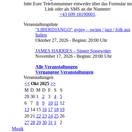
bitte Eure Telefonnummer entweder über das Formular im
Link oder als SMS an die Nummer:
+43 699 18190001
.
Veranstaltungsliste
"LIBERDJANGO" gypsy – swing / jazz / folk aus
Italien
Oktober 27, 2026 - Beginn: 20:00 Uhr
JAMES HARRIES – Singer Songwriter
November 17, 2026 - Beginn: 20:00 Uhr
Alle Veranstaltungen
Vergangene Veranstaltungen
Veranstaltungen
<<
Okt 2025
>>
M
D
M
D
F
S
S
29
30
1
2
3
4
5
6
7
8
9
10
11
12
13
14
15
16
17
18
19
20
21
22
23
24
25
26
27
28
29
30
31
1
2
Musik