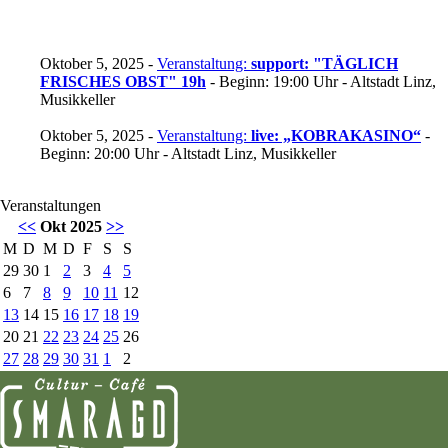
Oktober 5, 2025 -
Veranstaltung:
support: "TÄGLICH
FRISCHES OBST" 19h
- Beginn: 19:00 Uhr - Altstadt Linz,
Musikkeller
Oktober 5, 2025 -
Veranstaltung:
live: „KOBRAKASINO“
-
Beginn: 20:00 Uhr - Altstadt Linz, Musikkeller
Veranstaltungen
<<
Okt 2025
>>
M
D
M
D
F
S
S
29
30
1
2
3
4
5
6
7
8
9
10
11
12
13
14
15
16
17
18
19
20
21
22
23
24
25
26
27
28
29
30
31
1
2