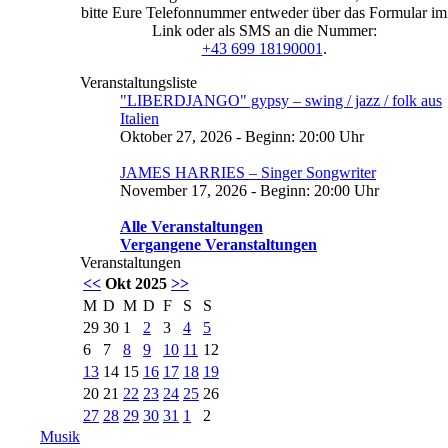
bitte Eure Telefonnummer entweder über das Formular im
Link oder als SMS an die Nummer:
+43 699 18190001
.
Veranstaltungsliste
"LIBERDJANGO" gypsy – swing / jazz / folk aus
Italien
Oktober 27, 2026 - Beginn: 20:00 Uhr
JAMES HARRIES – Singer Songwriter
November 17, 2026 - Beginn: 20:00 Uhr
Alle Veranstaltungen
Vergangene Veranstaltungen
Veranstaltungen
<<
Okt 2025
>>
M
D
M
D
F
S
S
29
30
1
2
3
4
5
6
7
8
9
10
11
12
13
14
15
16
17
18
19
20
21
22
23
24
25
26
27
28
29
30
31
1
2
Musik