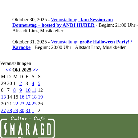
Oktober 30, 2025 -
Veranstaltung:
Jam Session am
Donnerstag – hosted by ANDI HUBER
- Beginn: 21:00 Uhr -
Altstadt Linz, Musikkeller
Oktober 31, 2025 -
Veranstaltung:
große Halloween Party! /
Karaoke
- Beginn: 20:00 Uhr - Altstadt Linz, Musikkeller
Veranstaltungen
<<
Okt 2025
>>
M
D
M
D
F
S
S
29
30
1
2
3
4
5
6
7
8
9
10
11
12
13
14
15
16
17
18
19
20
21
22
23
24
25
26
27
28
29
30
31
1
2