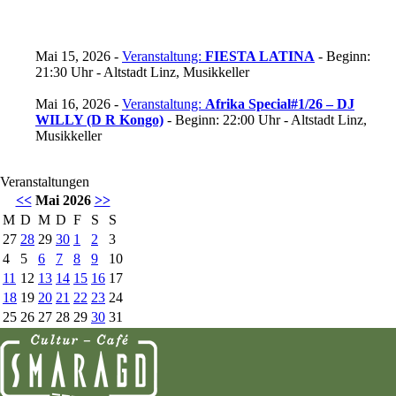
Mai 15, 2026 -
Veranstaltung:
FIESTA LATINA
- Beginn:
21:30 Uhr - Altstadt Linz, Musikkeller
Mai 16, 2026 -
Veranstaltung:
Afrika Special#1/26 – DJ
WILLY (D R Kongo)
- Beginn: 22:00 Uhr - Altstadt Linz,
Musikkeller
Veranstaltungen
<<
Mai 2026
>>
M
D
M
D
F
S
S
27
28
29
30
1
2
3
4
5
6
7
8
9
10
11
12
13
14
15
16
17
18
19
20
21
22
23
24
25
26
27
28
29
30
31