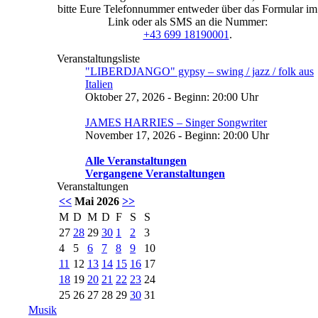
bitte Eure Telefonnummer entweder über das Formular im
Link oder als SMS an die Nummer:
+43 699 18190001
.
Veranstaltungsliste
"LIBERDJANGO" gypsy – swing / jazz / folk aus
Italien
Oktober 27, 2026 - Beginn: 20:00 Uhr
JAMES HARRIES – Singer Songwriter
November 17, 2026 - Beginn: 20:00 Uhr
Alle Veranstaltungen
Vergangene Veranstaltungen
Veranstaltungen
<<
Mai 2026
>>
M
D
M
D
F
S
S
27
28
29
30
1
2
3
4
5
6
7
8
9
10
11
12
13
14
15
16
17
18
19
20
21
22
23
24
25
26
27
28
29
30
31
Musik