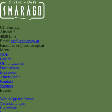
CC Smaragd
Altstadt 2
4020 Linz
Email:
cc@ccsmaragd.at
Facetime: cc@ccsmaragd.at
Menu
AGB
Galerie
Öffnungszeiten
Datenschutz
Impressum
Anreise/Map
Kontakt
Sitemap
Events
WhatsApp für Events
Veranstaltungen
Livemusik