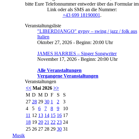
bitte Eure Telefonnummer entweder über das Formular im
Link oder als SMS an die Nummer:
+43 699 18190001
.
Veranstaltungsliste
"LIBERDJANGO" gypsy – swing / jazz / folk aus
Italien
Oktober 27, 2026 - Beginn: 20:00 Uhr
JAMES HARRIES – Singer Songwriter
November 17, 2026 - Beginn: 20:00 Uhr
Alle Veranstaltungen
Vergangene Veranstaltungen
Veranstaltungen
<<
Mai 2026
>>
M
D
M
D
F
S
S
27
28
29
30
1
2
3
4
5
6
7
8
9
10
11
12
13
14
15
16
17
18
19
20
21
22
23
24
25
26
27
28
29
30
31
Musik