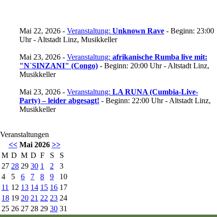
Mai 22, 2026 -
Veranstaltung:
Unknown Rave
- Beginn: 23:00
Uhr - Altstadt Linz, Musikkeller
Mai 23, 2026 -
Veranstaltung:
afrikanische Rumba live mit:
"N`SINZANI" (Congo)
- Beginn: 20:00 Uhr - Altstadt Linz,
Musikkeller
Mai 23, 2026 -
Veranstaltung:
LA RUNA (Cumbia-Live-
Party) – leider abgesagt!
- Beginn: 22:00 Uhr - Altstadt Linz,
Musikkeller
Veranstaltungen
<<
Mai 2026
>>
M
D
M
D
F
S
S
27
28
29
30
1
2
3
4
5
6
7
8
9
10
11
12
13
14
15
16
17
18
19
20
21
22
23
24
25
26
27
28
29
30
31