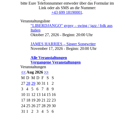
bitte Eure Telefonnummer entweder über das Formular im
Link oder als SMS an die Nummer:
+43 699 18190001
.
Veranstaltungsliste
"LIBERDJANGO" gypsy – swing / jazz / folk aus
Italien
Oktober 27, 2026 - Beginn: 20:00 Uhr
JAMES HARRIES – Singer Songwriter
November 17, 2026 - Beginn: 20:00 Uhr
Alle Veranstaltungen
Vergangene Veranstaltungen
Veranstaltungen
<<
Aug 2026
>>
M
D
M
D
F
S
S
27
28
29
30
31
1
2
3
4
5
6
7
8
9
10
11
12
13
14
15
16
17
18
19
20
21
22
23
24
25
26
27
28
29
30
31
1
2
3
4
5
6