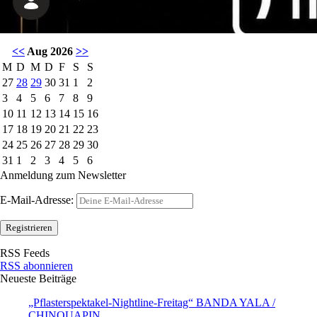
<<
Aug 2026
>>
M
D
M
D
F
S
S
27
28
29
30
31
1
2
3
4
5
6
7
8
9
10
11
12
13
14
15
16
17
18
19
20
21
22
23
24
25
26
27
28
29
30
31
1
2
3
4
5
6
Anmeldung zum Newsletter
E-Mail-Adresse:
RSS Feeds
RSS abonnieren
Neueste Beiträge
„Pflasterspektakel-Nightline-Freitag“ BANDA YALA /
CHINQUAPIN