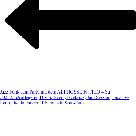
Jazz Funk Jam Party mit dem ALI HOSSEIN TRIO – Sa
30.5.23h
Auflegerei, Disco, Event, facebook, Jam Session, Jazz live,
Latin, live in concert, Livemusik, Soul-Funk