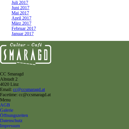
Juli 2017
Juni 2017
Mai 2017
April 2017
März 2017
Februar 2017
Januar 2017
CC Smaragd
Altstadt 2
4020 Linz
Email:
cc@ccsmaragd.at
Facetime: cc@ccsmaragd.at
Menu
AGB
Galerie
Öffnungszeiten
Datenschutz
Impressum