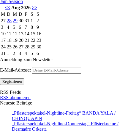
Jam Session
<<
Aug 2026
>>
M
D
M
D
F
S
S
27
28
29
30
31
1
2
3
4
5
6
7
8
9
10
11
12
13
14
15
16
17
18
19
20
21
22
23
24
25
26
27
28
29
30
31
1
2
3
4
5
6
Anmeldung zum Newsletter
E-Mail-Adresse:
RSS Feeds
RSS abonnieren
Neueste Beiträge
„Pflasterspektakel-Nightline-Freitag“ BANDA YALA /
CHINQUAPIN
„Pflasterspektakel-Nightline-Donnerstag“ Flüsterkneipe /
Desmadre Orkesta