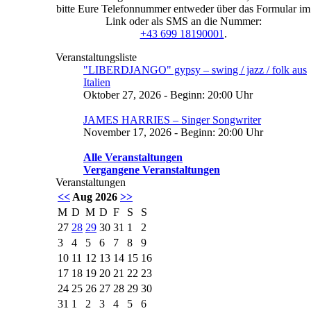
bitte Eure Telefonnummer entweder über das Formular im
Link oder als SMS an die Nummer:
+43 699 18190001
.
Veranstaltungsliste
"LIBERDJANGO" gypsy – swing / jazz / folk aus
Italien
Oktober 27, 2026 - Beginn: 20:00 Uhr
JAMES HARRIES – Singer Songwriter
November 17, 2026 - Beginn: 20:00 Uhr
Alle Veranstaltungen
Vergangene Veranstaltungen
Veranstaltungen
<<
Aug 2026
>>
M
D
M
D
F
S
S
27
28
29
30
31
1
2
3
4
5
6
7
8
9
10
11
12
13
14
15
16
17
18
19
20
21
22
23
24
25
26
27
28
29
30
31
1
2
3
4
5
6