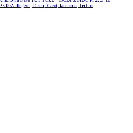
Unknown Rave TUT TOZE – FAIIA & FIDO Fr 22.5. ab
23:00
Auflegerei, Disco, Event, facebook, Techno