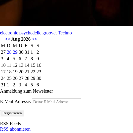
electronic psychedelic groove
,
Techno
<<
Aug 2026
>>
M
D
M
D
F
S
S
27
28
29
30
31
1
2
3
4
5
6
7
8
9
10
11
12
13
14
15
16
17
18
19
20
21
22
23
24
25
26
27
28
29
30
31
1
2
3
4
5
6
Anmeldung zum Newsletter
E-Mail-Adresse:
RSS Feeds
RSS abonnieren