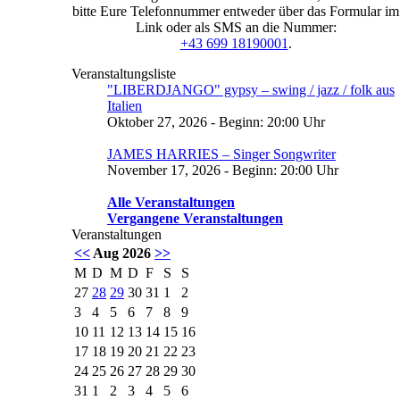
bitte Eure Telefonnummer entweder über das Formular im
Link oder als SMS an die Nummer:
+43 699 18190001
.
Veranstaltungsliste
"LIBERDJANGO" gypsy – swing / jazz / folk aus
Italien
Oktober 27, 2026 - Beginn: 20:00 Uhr
JAMES HARRIES – Singer Songwriter
November 17, 2026 - Beginn: 20:00 Uhr
Alle Veranstaltungen
Vergangene Veranstaltungen
Veranstaltungen
<<
Aug 2026
>>
M
D
M
D
F
S
S
27
28
29
30
31
1
2
3
4
5
6
7
8
9
10
11
12
13
14
15
16
17
18
19
20
21
22
23
24
25
26
27
28
29
30
31
1
2
3
4
5
6