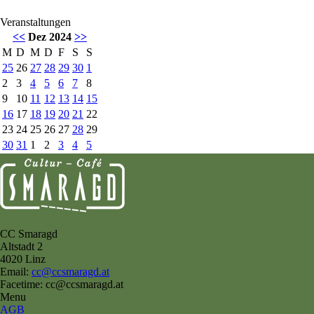
Veranstaltungen
<<
Dez 2024
>>
M
D
M
D
F
S
S
25
26
27
28
29
30
1
2
3
4
5
6
7
8
9
10
11
12
13
14
15
16
17
18
19
20
21
22
23
24
25
26
27
28
29
30
31
1
2
3
4
5
CC Smaragd
Altstadt 2
4020 Linz
Email:
cc@ccsmaragd.at
Facetime: cc@ccsmaragd.at
Menu
AGB