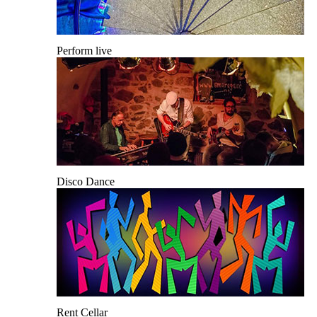
Perform live
Disco Dance
Rent Cellar