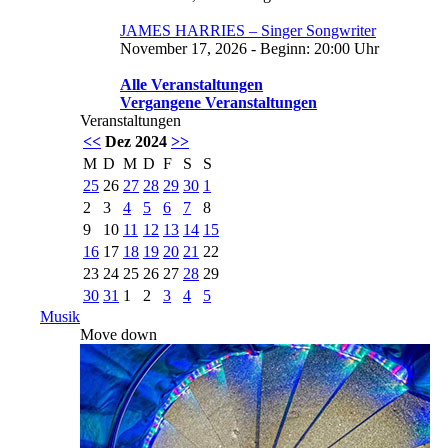
JAMES HARRIES – Singer Songwriter
November 17, 2026 - Beginn: 20:00 Uhr
Alle Veranstaltungen
Vergangene Veranstaltungen
Veranstaltungen
<<
Dez 2024
>>
M
D
M
D
F
S
S
25
26
27
28
29
30
1
2
3
4
5
6
7
8
9
10
11
12
13
14
15
16
17
18
19
20
21
22
23
24
25
26
27
28
29
30
31
1
2
3
4
5
Musik
Move down