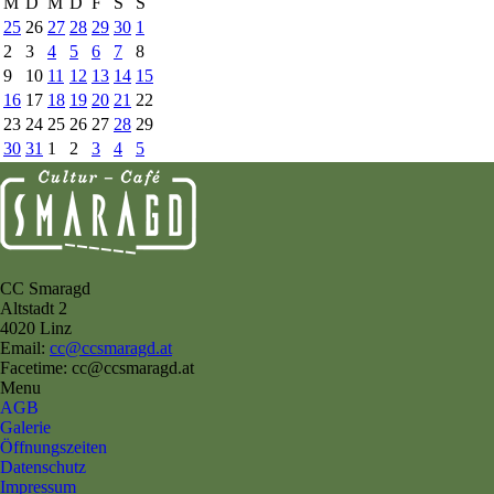
M
D
M
D
F
S
S
25
26
27
28
29
30
1
2
3
4
5
6
7
8
9
10
11
12
13
14
15
16
17
18
19
20
21
22
23
24
25
26
27
28
29
30
31
1
2
3
4
5
CC Smaragd
Altstadt 2
4020 Linz
Email:
cc@ccsmaragd.at
Facetime: cc@ccsmaragd.at
Menu
AGB
Galerie
Öffnungszeiten
Datenschutz
Impressum