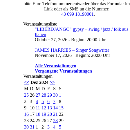
bitte Eure Telefonnummer entweder über das Formular im
Link oder als SMS an die Nummer:
+43 699 18190001
.
Veranstaltungsliste
"LIBERDJANGO" gypsy – swing / jazz / folk aus
Italien
Oktober 27, 2026 - Beginn: 20:00 Uhr
JAMES HARRIES – Singer Songwriter
November 17, 2026 - Beginn: 20:00 Uhr
Alle Veranstaltungen
Vergangene Veranstaltungen
Veranstaltungen
<<
Dez 2024
>>
M
D
M
D
F
S
S
25
26
27
28
29
30
1
2
3
4
5
6
7
8
9
10
11
12
13
14
15
16
17
18
19
20
21
22
23
24
25
26
27
28
29
30
31
1
2
3
4
5