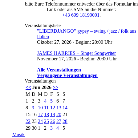
bitte Eure Telefonnummer entweder über das Formular im
Link oder als SMS an die Nummer:
+43 699 18190001
.
Veranstaltungsliste
"LIBERDJANGO" gypsy – swing / jazz / folk aus
Italien
Oktober 27, 2026 - Beginn: 20:00 Uhr
JAMES HARRIES – Singer Songwriter
November 17, 2026 - Beginn: 20:00 Uhr
Alle Veranstaltungen
Vergangene Veranstaltungen
Veranstaltungen
<<
Jun 2026
>>
M
D
M
D
F
S
S
1
2
3
4
5
6
7
8
9
10
11
12
13
14
15
16
17
18
19
20
21
22
23
24
25
26
27
28
29
30
1
2
3
4
5
Musik