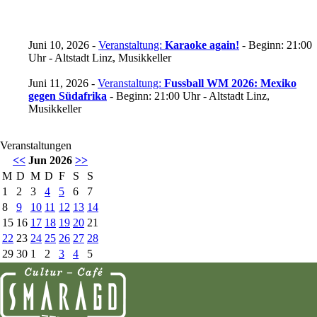
Juni 10, 2026 -
Veranstaltung:
Karaoke again!
- Beginn: 21:00
Uhr - Altstadt Linz, Musikkeller
Juni 11, 2026 -
Veranstaltung:
Fussball WM 2026: Mexiko
gegen Südafrika
- Beginn: 21:00 Uhr - Altstadt Linz,
Musikkeller
Veranstaltungen
<<
Jun 2026
>>
M
D
M
D
F
S
S
1
2
3
4
5
6
7
8
9
10
11
12
13
14
15
16
17
18
19
20
21
22
23
24
25
26
27
28
29
30
1
2
3
4
5