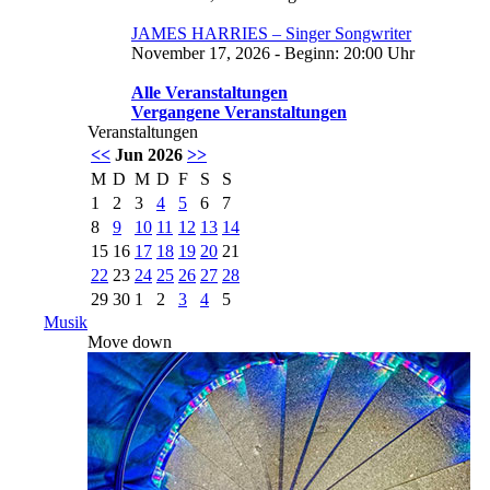
JAMES HARRIES – Singer Songwriter
November 17, 2026 - Beginn: 20:00 Uhr
Alle Veranstaltungen
Vergangene Veranstaltungen
Veranstaltungen
<<
Jun 2026
>>
M
D
M
D
F
S
S
1
2
3
4
5
6
7
8
9
10
11
12
13
14
15
16
17
18
19
20
21
22
23
24
25
26
27
28
29
30
1
2
3
4
5
Musik
Move down