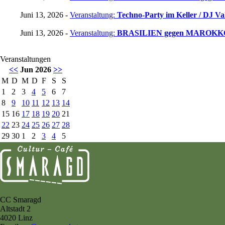
Juni 13, 2026 -
Veranstaltung:
Techno-Party im Keller / DJ Vah
Juni 13, 2026 -
Veranstaltung:
BRASILIEN gegen MAROKK
Veranstaltungen
<<
Jun 2026
>>
M
D
M
D
F
S
S
1
2
3
4
5
6
7
8
9
10
11
12
13
14
15
16
17
18
19
20
21
22
23
24
25
26
27
28
29
30
1
2
3
4
5
CC Smaragd
Altstadt 2
4020 Linz