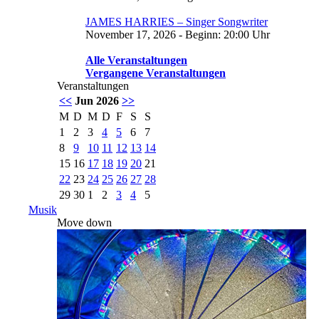
JAMES HARRIES – Singer Songwriter
November 17, 2026 - Beginn: 20:00 Uhr
Alle Veranstaltungen
Vergangene Veranstaltungen
Veranstaltungen
<<
Jun 2026
>>
M
D
M
D
F
S
S
1
2
3
4
5
6
7
8
9
10
11
12
13
14
15
16
17
18
19
20
21
22
23
24
25
26
27
28
29
30
1
2
3
4
5
Musik
Move down