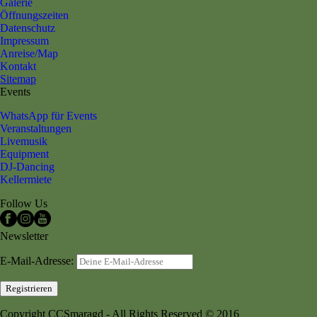
Galerie
Öffnungszeiten
Datenschutz
Impressum
Anreise/Map
Kontakt
Sitemap
Events
WhatsApp für Events
Veranstaltungen
Livemusik
Equipment
DJ-Dancing
Kellermiete
Follow Us
Newsletter
E-Mail-Adresse:
Copyright CCSmaragd - All Rights Reserved © 2016