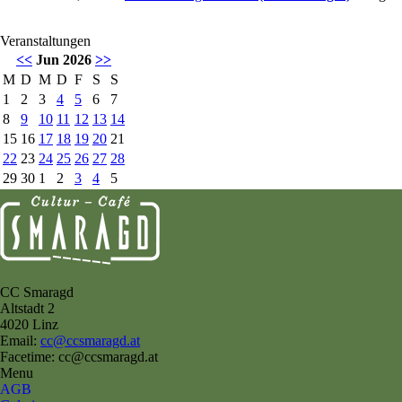
Veranstaltungen
<<
Jun 2026
>>
M
D
M
D
F
S
S
1
2
3
4
5
6
7
8
9
10
11
12
13
14
15
16
17
18
19
20
21
22
23
24
25
26
27
28
29
30
1
2
3
4
5
CC Smaragd
Altstadt 2
4020 Linz
Email:
cc@ccsmaragd.at
Facetime: cc@ccsmaragd.at
Menu
AGB